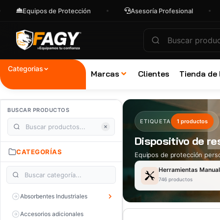
Equipos de Protección
Asesoría Profesional
E
Categorias
Marcas
Clientes
Tienda de
BUSCAR PRODUCTOS
ETIQUETA
1 productos
Dispositivo de r
CATEGORÍAS
Equipos de protección perso
Herramientas Manua
746 productos
Absorbentes Industriales
Accesorios adicionales