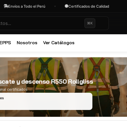
nvíos a Todo el Perú
Certificados de Calidad
OF
⌘K
✕
 EPPS
Nosotros
Ver Catálogos
escate y descenso R550 Rollgliss
nal certificados
les
Ropa Industr
723 productos