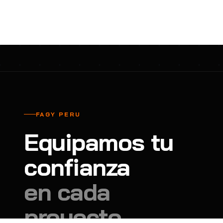
cavadores y azadón
BULLARD
B
Aspiradora
Cantol
C
Aspiradora para auto
Carbyne
C
Atornillador de Drywall
Cascos Tridente
C
Atornillador de Impacto
Cat
C
Azadón
CEG
C
FAGY PERU
Badilejos
Chance
C
Equipamos tu
Balanza digital colgante
Clute
C
Balanza digital de bolsillo
confianza
CMS RESCUE
C
Balanza digital para cocina
Confección Nacional
C
en cada
Balanza digital para maleta
Contec
C
proyecto.
Balanza mecánica para cocina
Coverguard
C