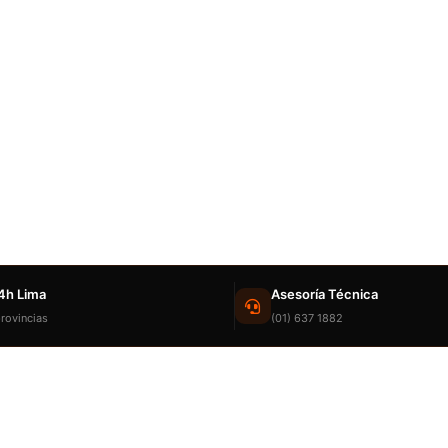
4h Lima
Asesoría Técnica
rovincias
(01) 637 1882