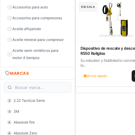
Accesorios para auto
DBI SALA
Accesorios para compresoras
Aceite aflojatodo
Aceite mineral para compresor
Dispositivo de rescate y desc
Aceite semi-sintéticos para
R550 Rollgliss
motor 4 tiempos
Su robustez y fiabilidad lo convie
la...
Aceite sintéticos para motor 2
MARCAS
tiempos
Envío rápido
Aceite, grasa y lubricantes
Aceiteras
2.22 Tactical Serie
2
Alambre de púas
3M
3
Alicate de corte diagonal
Absolute fire
A
Alicate de corte para electrónica
Absolute Zero
A