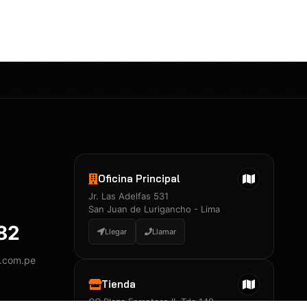
Certificados 3M
Constancia de Entrenamiento
José A. Neciosup Velásquez
R251397 · Certificado de Inspector
PDF
Junior Neciosup Quesnay
Oficina Principal
R251398 · Certificado de Inspector
Jr. Las Adelfas 531
PDF
San Juan de Lurigancho - Lima
882
Llegar
Llamar
y.com.pe
Certificados
▲
Tienda
CC Plaza Ferretero II, Tda 149