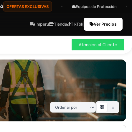
ERTAS EXCLUSIVAS
Equipos de Protección
A
Imperu
Tienda
TikTok
Ver Precios
Atencion al Cliente
ial
Pro
583