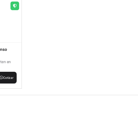
enso
rten en
Cotizar