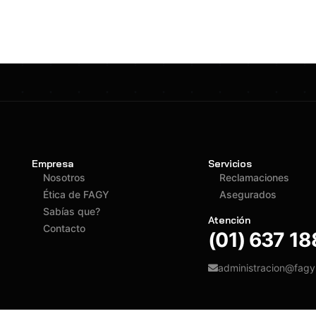
Empresa
Servicios
Nosotros
Reclamaciones
Ética de FAGY
Asegurados
Sabías que?
Atención
Contacto
(01) 637 1
administracion@fag