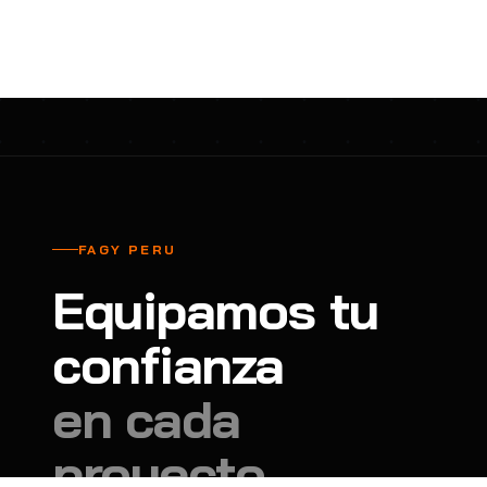
cavadores y azadón
BULLARD
B
Aspiradora
Cantol
C
Aspiradora para auto
Carbyne
C
Atornillador de Drywall
Cascos Tridente
C
Atornillador de Impacto
Cat
C
Azadón
CEG
C
FAGY PERU
Badilejos
Chance
C
Equipamos tu
Balanza digital colgante
Clute
C
Balanza digital de bolsillo
confianza
CMS RESCUE
C
Balanza digital para cocina
Confección Nacional
C
en cada
Balanza digital para maleta
Contec
C
proyecto.
Balanza mecánica para cocina
Coverguard
C