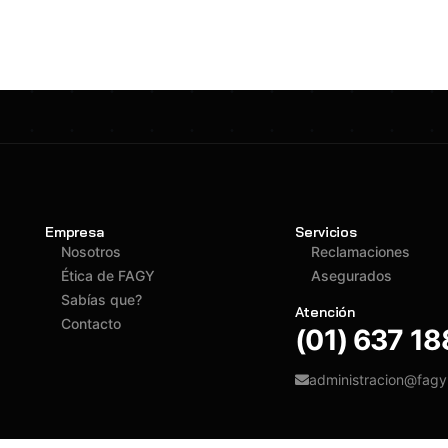
Empresa
Servicios
Nosotros
Reclamaciones
Ética de FAGY
Asegurados
Sabías que?
Atención
Contacto
(01) 637 1
administracion@fag