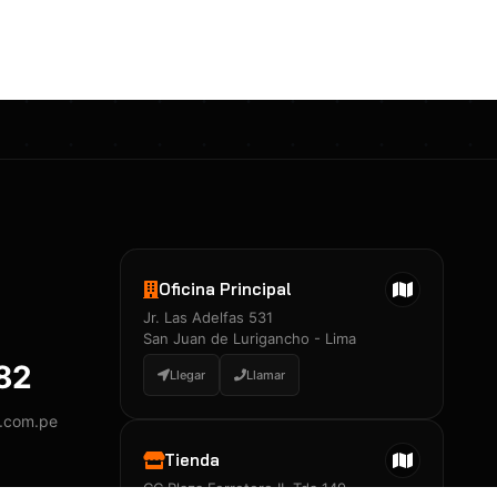
Certificados 3M
Constancia de Entrenamiento
José A. Neciosup Velásquez
R251397 · Certificado de Inspector
PDF
Junior Neciosup Quesnay
Oficina Principal
R251398 · Certificado de Inspector
Jr. Las Adelfas 531
PDF
San Juan de Lurigancho - Lima
882
Llegar
Llamar
y.com.pe
Certificados
▲
Tienda
CC Plaza Ferretero II, Tda 149