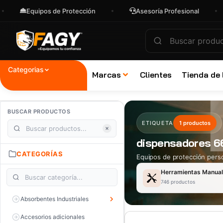
Equipos de Protección
Asesoría Profesional
Categorias
Marcas
Clientes
Tienda de
BUSCAR PRODUCTOS
ETIQUETA
1 productos
dispensadores 
CATEGORÍAS
Equipos de protección perso
Herramientas Manua
746 productos
Absorbentes Industriales
Accesorios adicionales