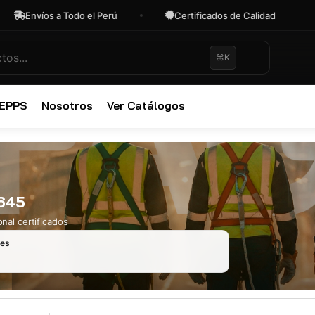
Envíos a Todo el Perú
Certificados de Calidad
O
⌘K
✕
 EPPS
Nosotros
Ver Catálogos
6645
nal certificados
les
Ropa Industr
723 productos