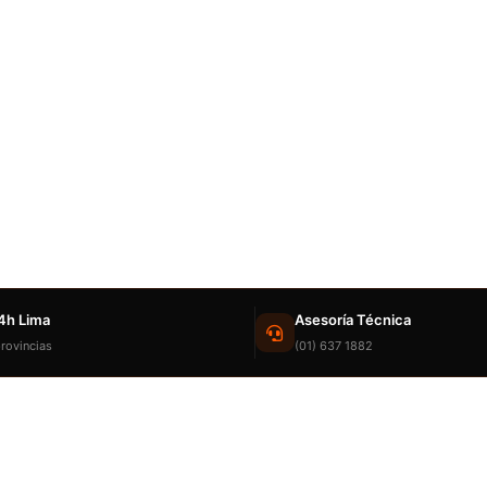
4h Lima
Asesoría Técnica
rovincias
(01) 637 1882