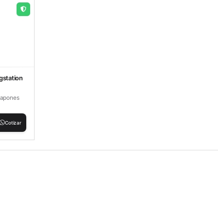
gstation
tapones
Cotizar