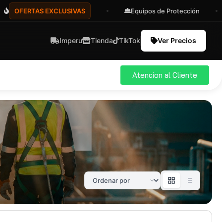
FERTAS EXCLUSIVAS
Equipos de Protección
Imperu
Tienda
TikTok
Ver Precios
Atencion al Cliente
ial
Pro
583