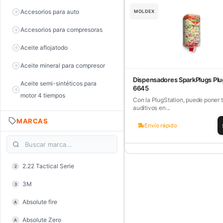
Accesorios para auto
MOLDEX
Accesorios para compresoras
Aceite aflojatodo
Aceite mineral para compresor
Dispensadores SparkPlugs Plu
Aceite semi-sintéticos para
6645
motor 4 tiempos
Con la PlugStation, puede poner 
auditivos en...
Aceite sintéticos para motor 2
MARCAS
tiempos
Envío rápido
Aceite, grasa y lubricantes
Aceiteras
2.22 Tactical Serie
2
Alambre de púas
3M
3
Alicate de corte diagonal
Absolute fire
A
Alicate de corte para electrónica
Absolute Zero
A