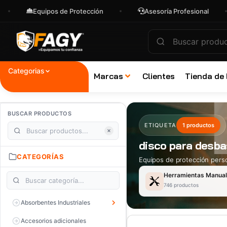
Equipos de Protección
Asesoría Profesional
Categorias
Marcas
Clientes
Tienda de
BUSCAR PRODUCTOS
ETIQUETA
1 productos
disco para desba
CATEGORÍAS
Equipos de protección perso
Herramientas Manua
746 productos
Absorbentes Industriales
Accesorios adicionales