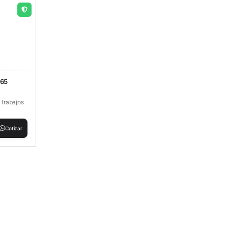
565
y trabajos
Cotizar