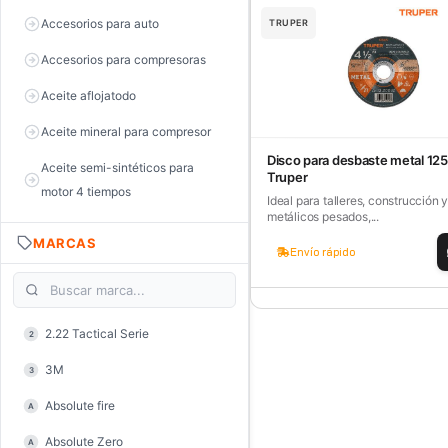
Accesorios para auto
TRUPER
Accesorios para compresoras
Aceite aflojatodo
Aceite mineral para compresor
Disco para desbaste metal 12
Aceite semi-sintéticos para
Truper
motor 4 tiempos
Ideal para talleres, construcción 
metálicos pesados,...
Aceite sintéticos para motor 2
MARCAS
tiempos
Envío rápido
Aceite, grasa y lubricantes
Aceiteras
2.22 Tactical Serie
2
Alambre de púas
3M
3
Alicate de corte diagonal
Absolute fire
A
Alicate de corte para electrónica
Absolute Zero
A