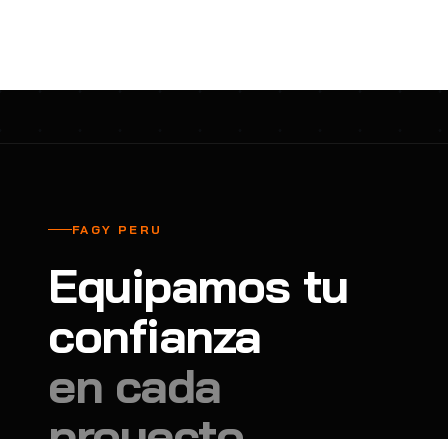
cavadores y azadón
BULLARD
B
Aspiradora
Cantol
C
Aspiradora para auto
Carbyne
C
Atornillador de Drywall
Cascos Tridente
C
Atornillador de Impacto
Cat
C
Azadón
CEG
C
FAGY PERU
Badilejos
Chance
C
Equipamos tu
Balanza digital colgante
Clute
C
Balanza digital de bolsillo
confianza
CMS RESCUE
C
Balanza digital para cocina
Confección Nacional
C
en cada
Balanza digital para maleta
Contec
C
proyecto.
Balanza mecánica para cocina
Coverguard
C