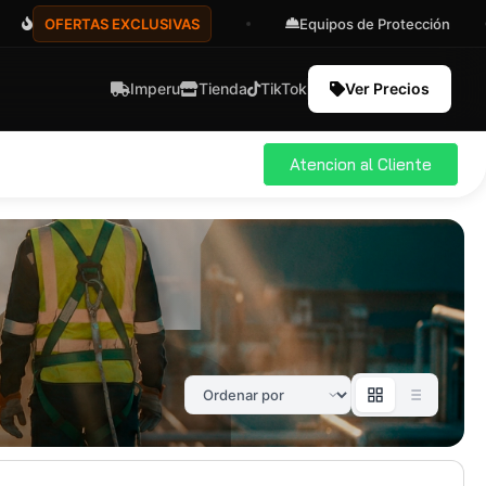
OFERTAS EXCLUSIVAS
Equipos de Protección
Imperu
Tienda
TikTok
Ver Precios
Atencion al Cliente
ial
Pro
583