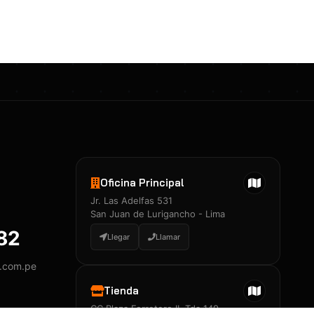
Certificados 3M
Constancia de Entrenamiento
José A. Neciosup Velásquez
R251397 · Certificado de Inspector
PDF
Junior Neciosup Quesnay
Oficina Principal
R251398 · Certificado de Inspector
Jr. Las Adelfas 531
PDF
San Juan de Lurigancho - Lima
882
Llegar
Llamar
y.com.pe
Certificados
▲
Tienda
CC Plaza Ferretero II, Tda 149