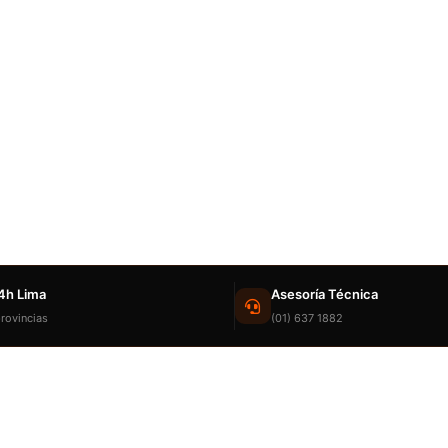
4h Lima
Asesoría Técnica
rovincias
(01) 637 1882