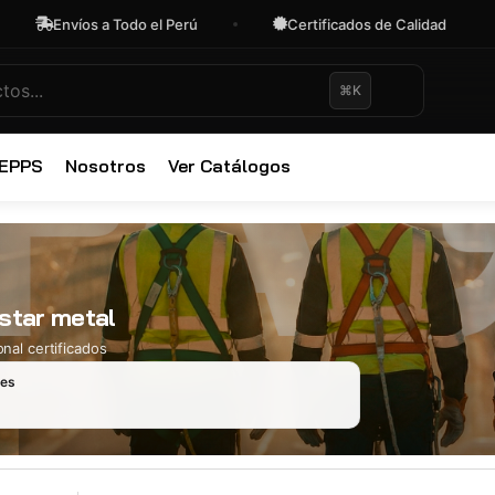
Envíos a Todo el Perú
Certificados de Calidad
⌘K
✕
 EPPS
Nosotros
Ver Catálogos
star metal
nal certificados
les
Ropa Industr
723 productos