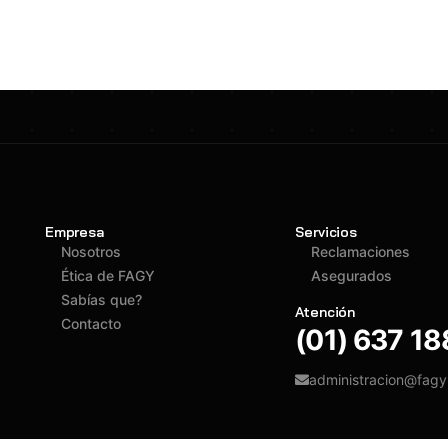
Empresa
Servicios
Nosotros
Reclamaciones
Ética de FAGY
Asegurados
Sabías que?
Atención
Contacto
(01) 637 1
administracion@fag