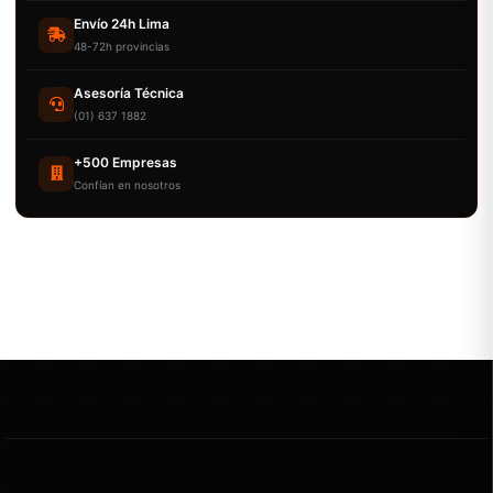
Envío 24h Lima
48-72h provincias
Asesoría Técnica
(01) 637 1882
+500 Empresas
Confían en nosotros