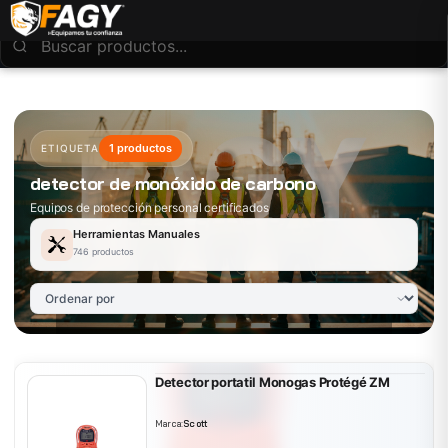
1 productos
ETIQUETA
detector de monóxido de carbono
Equipos de protección personal certificados
Herramientas Manuales
746 productos
Detector portatil Monogas Protégé ZM
Marca:
Scott