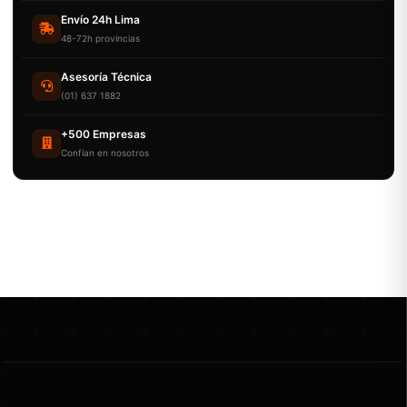
Envío 24h Lima
48-72h provincias
Asesoría Técnica
(01) 637 1882
+500 Empresas
Confían en nosotros