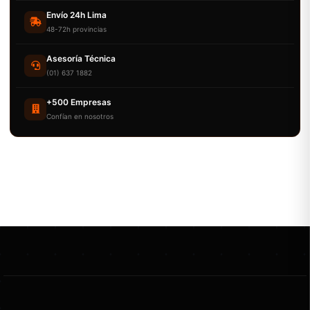
Envío 24h Lima
48-72h provincias
Asesoría Técnica
(01) 637 1882
+500 Empresas
Confían en nosotros