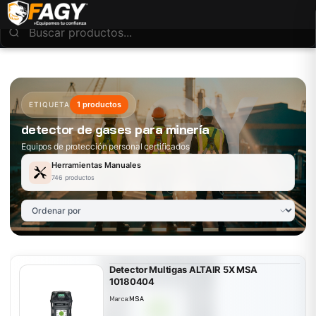
1 productos
ETIQUETA
detector de gases para minería
Equipos de protección personal certificados
Herramientas Manuales
746 productos
Detector Multigas ALTAIR 5X MSA
10180404
Marca:
MSA