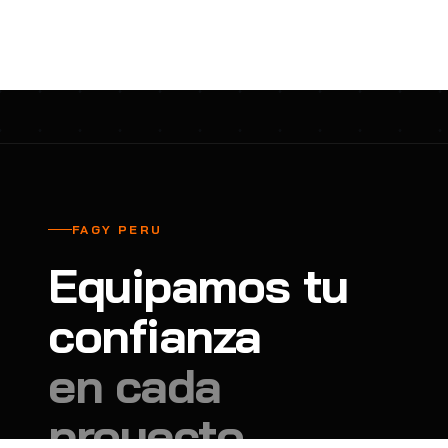
cavadores y azadón
BULLARD
B
Aspiradora
Cantol
C
Aspiradora para auto
Carbyne
C
Atornillador de Drywall
Cascos Tridente
C
Atornillador de Impacto
Cat
C
Azadón
CEG
C
FAGY PERU
Badilejos
Chance
C
Equipamos tu
Balanza digital colgante
Clute
C
Balanza digital de bolsillo
confianza
CMS RESCUE
C
Balanza digital para cocina
Confección Nacional
C
en cada
Balanza digital para maleta
Contec
C
proyecto.
Balanza mecánica para cocina
Coverguard
C