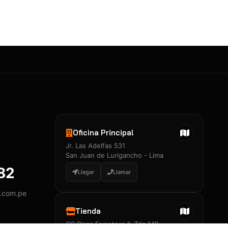
Certificados 3M
Constancia de Entrenamiento
José A. Neciosup Velásquez
R251397 · Certificado de Inspector
PDF
Junior Neciosup Quesnay
Oficina Principal
R251398 · Certificado de Inspector
Jr. Las Adelfas 531
PDF
San Juan de Lurigancho - Lima
882
Llegar
Llamar
y.com.pe
Certificados
▲
Tienda
CC Plaza Ferretero II, Tda 149