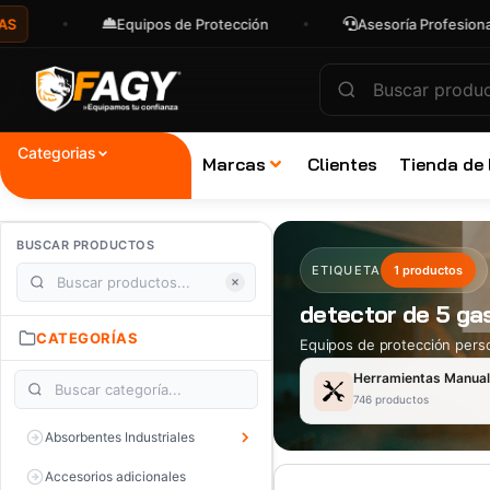
Equipos de Protección
Asesoría Profesional
Categorias
Marcas
Clientes
Tienda de
BUSCAR PRODUCTOS
ETIQUETA
1 productos
detector de 5 ga
CATEGORÍAS
Equipos de protección perso
Herramientas Manua
746 productos
Absorbentes Industriales
Accesorios adicionales