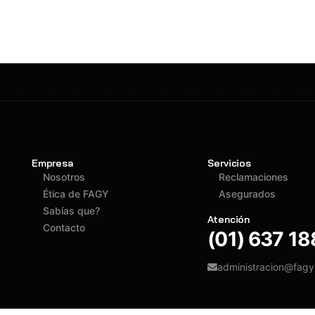
Empresa
Servicios
Nosotros
Reclamaciones
Ética de FAGY
Asegurados
Sabías que?
Atención
Contacto
(01) 637 1
administracion@fag