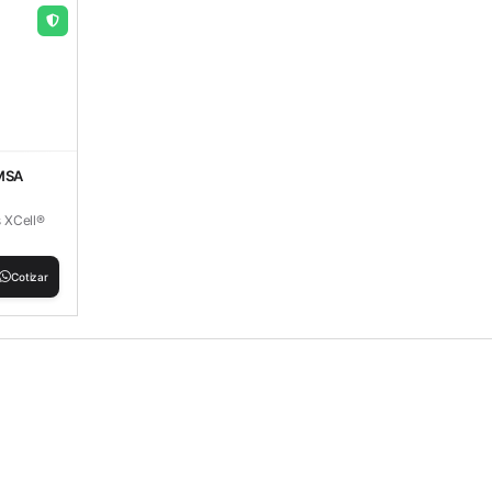
 MSA
 XCell®
Cotizar