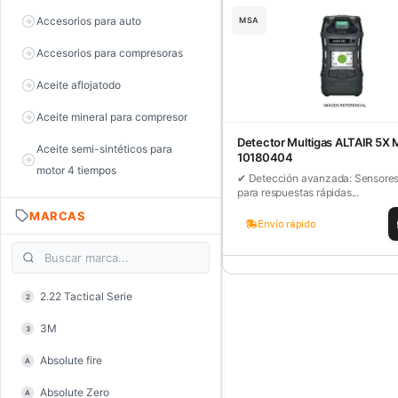
Accesorios para auto
MSA
Accesorios para compresoras
Aceite aflojatodo
Aceite mineral para compresor
Detector Multigas ALTAIR 5X
Aceite semi-sintéticos para
10180404
motor 4 tiempos
✔ Detección avanzada: Sensores
para respuestas rápidas...
Aceite sintéticos para motor 2
MARCAS
tiempos
Envío rápido
Aceite, grasa y lubricantes
Aceiteras
2.22 Tactical Serie
2
Alambre de púas
3M
3
Alicate de corte diagonal
Absolute fire
A
Alicate de corte para electrónica
Absolute Zero
A