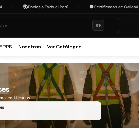
Envíos a Todo el Perú
Certificados de Calidad
⌘K
✕
 EPPS
Nosotros
Ver Catálogos
ses
nal certificados
les
Ropa Industr
723 productos