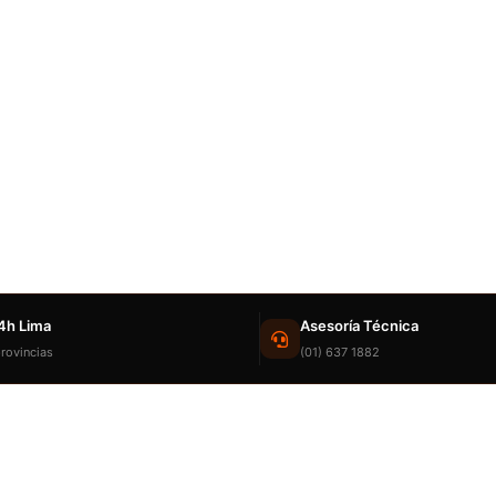
4h Lima
Asesoría Técnica
rovincias
(01) 637 1882