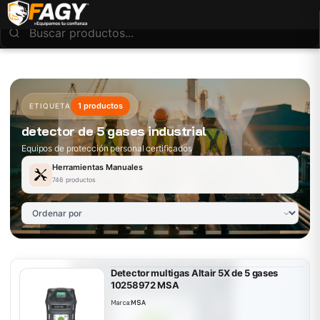
1 productos
ETIQUETA
detector de 5 gases industrial
Equipos de protección personal certificados
Herramientas Manuales
746 productos
Detector multigas Altair 5X de 5 gases
10258972 MSA
Marca:
MSA