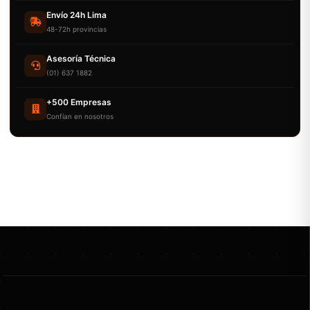
Envío 24h Lima
48-72h provincias
Asesoría Técnica
(01) 637 1882
+500 Empresas
Confían en nosotros