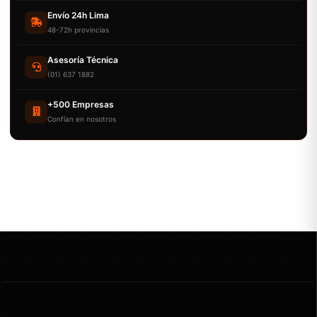
Envío 24h Lima
48-72h provincias
Asesoría Técnica
(01) 637 1882
+500 Empresas
Confían en nosotros