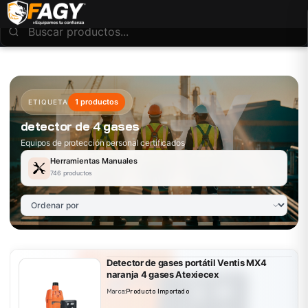
1 productos
ETIQUETA
detector de 4 gases
Equipos de protección personal certificados
Herramientas Manuales
746 productos
Detector de gases portátil Ventis MX4
naranja 4 gases Atexiecex
Marca:
Producto Importado