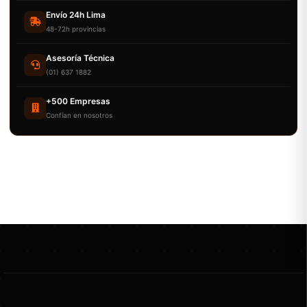
Envío 24h Lima
48-72h provincias
Asesoría Técnica
(01) 637 1882
+500 Empresas
Confían en nosotros