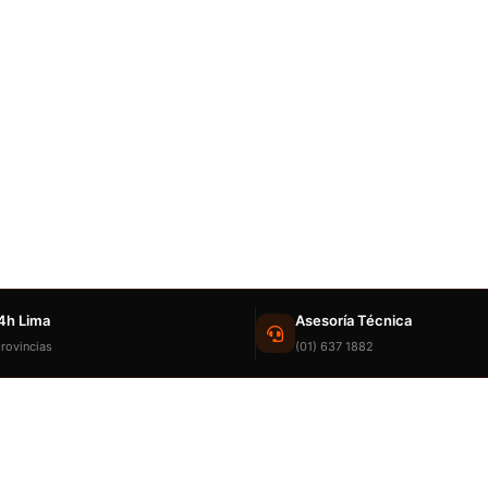
4h Lima
Asesoría Técnica
rovincias
(01) 637 1882