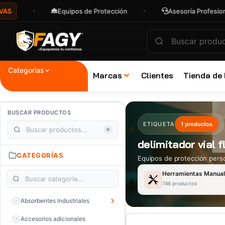
Equipos de Protección
Asesoría Profesional
Categorias
Marcas
Clientes
Tienda de
BUSCAR PRODUCTOS
ETIQUETA
1 productos
delimitador vial f
CATEGORÍAS
Equipos de protección perso
Herramientas Manua
746 productos
Absorbentes Industriales
Accesorios adicionales