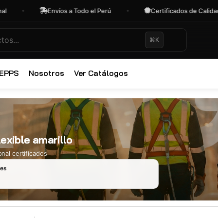
Envíos a Todo el Perú
Certificados de Calidad
⌘K
✕
 EPPS
Nosotros
Ver Catálogos
lexible amarillo
nal certificados
les
Ropa Industr
723 productos