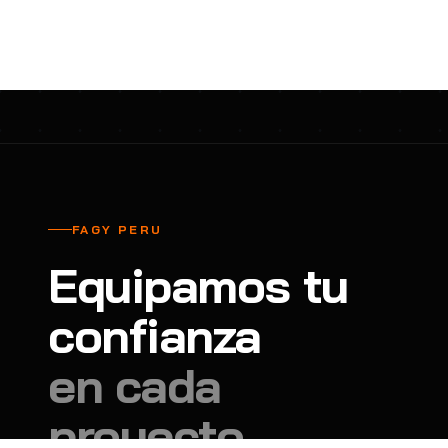
cavadores y azadón
BULLARD
B
Aspiradora
Cantol
C
Aspiradora para auto
Carbyne
C
Atornillador de Drywall
Cascos Tridente
C
Atornillador de Impacto
Cat
C
Azadón
CEG
C
FAGY PERU
Badilejos
Chance
C
Equipamos tu
Balanza digital colgante
Clute
C
Balanza digital de bolsillo
confianza
CMS RESCUE
C
Balanza digital para cocina
Confección Nacional
C
en cada
Balanza digital para maleta
Contec
C
proyecto.
Balanza mecánica para cocina
Coverguard
C