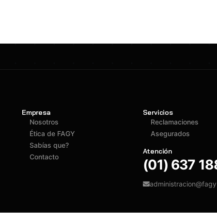
Empresa
Servicios
Nosotros
Reclamaciones
Ética de FAGY
Asegurados
Sabías que?
Atención
Contacto
(01) 637 1
administracion@fag