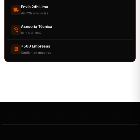
Envío 24h Lima
48-72h provincias
Asesoría Técnica
(01) 637 1882
+500 Empresas
Confían en nosotros