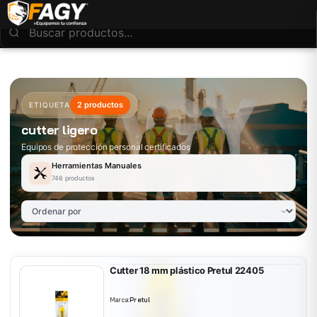
2 productos
ETIQUETA
cutter ligero
Equipos de protección personal certificados
Herramientas Manuales
746 productos
Cutter 18 mm plástico Pretul 22405
Marca:
Pretul