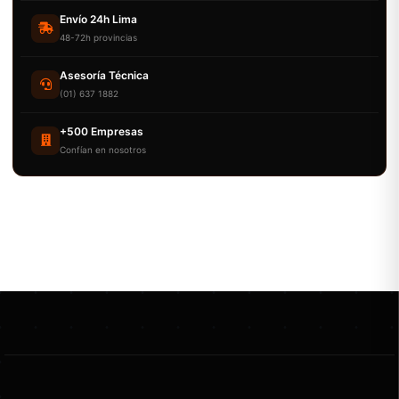
Envío 24h Lima
48-72h provincias
Asesoría Técnica
(01) 637 1882
+500 Empresas
Confían en nosotros