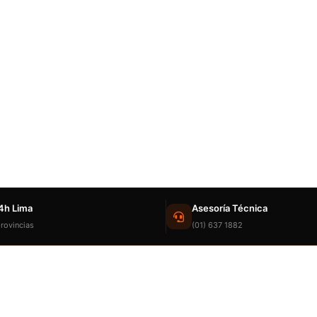
4h Lima
Asesoría Técnica
rovincias
(01) 637 1882