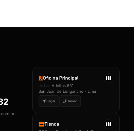
Certificados 3M
Constancia de Entrenamiento
José A. Neciosup Velásquez
R251397 · Certificado de Inspector
PDF
Junior Neciosup Quesnay
Oficina Principal
R251398 · Certificado de Inspector
Jr. Las Adelfas 531
PDF
San Juan de Lurigancho - Lima
882
Llegar
Llamar
y.com.pe
Certificados
▲
Tienda
CC Plaza Ferretero II, Tda 149