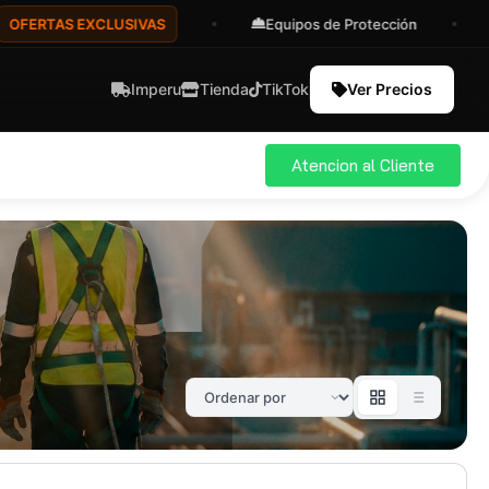
RTAS EXCLUSIVAS
Equipos de Protección
Ase
Imperu
Tienda
TikTok
Ver Precios
Atencion al Cliente
ial
Pro
583