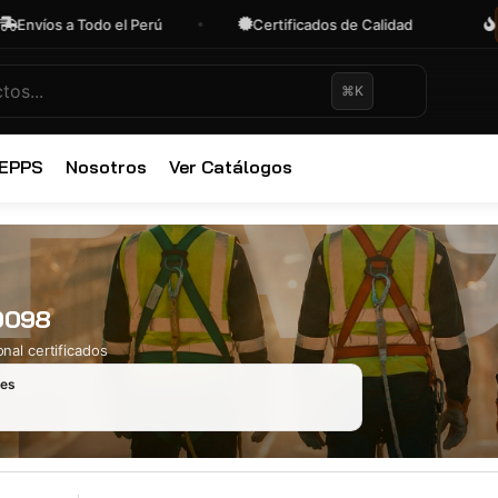
íos a Todo el Perú
Certificados de Calidad
OFE
⌘K
✕
 EPPS
Nosotros
Ver Catálogos
00098
nal certificados
les
Ropa Industr
723 productos