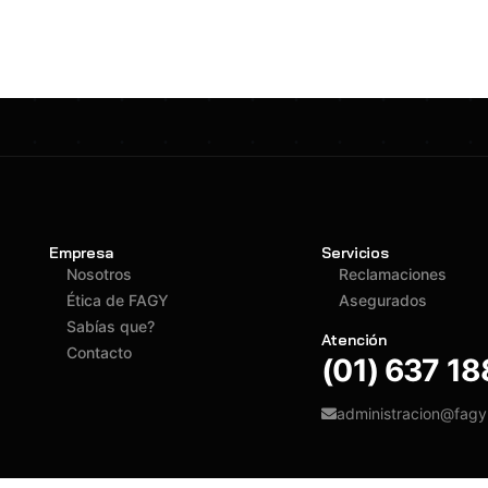
Empresa
Servicios
Nosotros
Reclamaciones
Ética de FAGY
Asegurados
Sabías que?
Atención
Contacto
(01) 637 1
administracion@fag