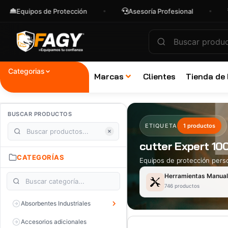
Equipos de Protección
Asesoría Profesional
Env
Categorias
Marcas
Clientes
Tienda de
BUSCAR PRODUCTOS
ETIQUETA
1 productos
cutter Expert 1
CATEGORÍAS
Equipos de protección perso
Herramientas Manua
746 productos
Absorbentes Industriales
Accesorios adicionales