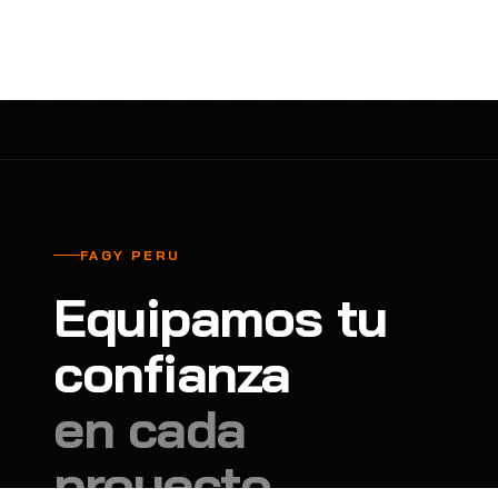
cavadores y azadón
BULLARD
B
Aspiradora
Cantol
C
Aspiradora para auto
Carbyne
C
Atornillador de Drywall
Cascos Tridente
C
Atornillador de Impacto
Cat
C
Azadón
CEG
C
FAGY PERU
Badilejos
Chance
C
Equipamos tu
Balanza digital colgante
Clute
C
Balanza digital de bolsillo
confianza
CMS RESCUE
C
Balanza digital para cocina
Confección Nacional
C
en cada
Balanza digital para maleta
Contec
C
proyecto.
Balanza mecánica para cocina
Coverguard
C