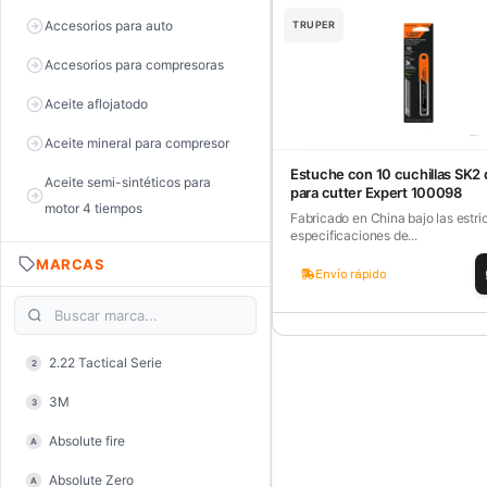
Accesorios para auto
TRUPER
Accesorios para compresoras
Aceite aflojatodo
Aceite mineral para compresor
Estuche con 10 cuchillas SK2
Aceite semi-sintéticos para
para cutter Expert 100098
motor 4 tiempos
Fabricado en China bajo las estri
especificaciones de...
Aceite sintéticos para motor 2
MARCAS
tiempos
Envío rápido
Aceite, grasa y lubricantes
Aceiteras
2.22 Tactical Serie
2
Alambre de púas
3M
3
Alicate de corte diagonal
Absolute fire
A
Alicate de corte para electrónica
Absolute Zero
A