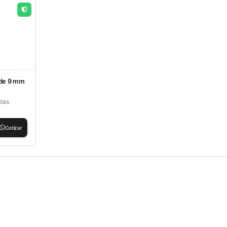
 de 9 mm
ctas
Cotizar