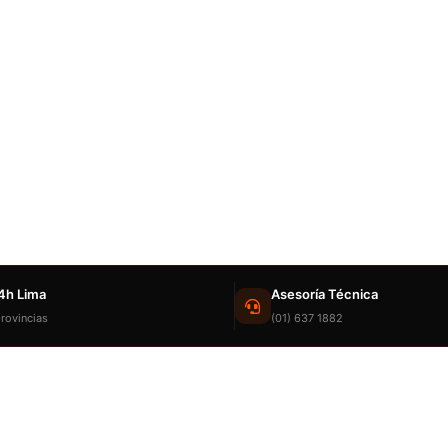
4h Lima
Asesoría Técnica
rovincias
(01) 637 1882