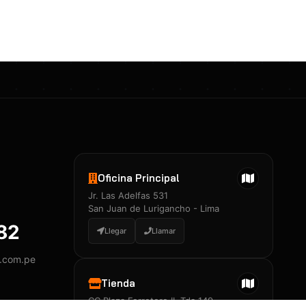
Certificados 3M
Constancia de Entrenamiento
José A. Neciosup Velásquez
R251397 · Certificado de Inspector
PDF
Junior Neciosup Quesnay
Oficina Principal
R251398 · Certificado de Inspector
Jr. Las Adelfas 531
PDF
San Juan de Lurigancho - Lima
882
Llegar
Llamar
y.com.pe
Certificados
▲
Tienda
CC Plaza Ferretero II, Tda 149