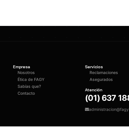
Empresa
Servicios
Nosotros
Reclamaciones
Ética de FAGY
Asegurados
Sabías que?
Atención
Contacto
(01) 637 1
administracion@fag