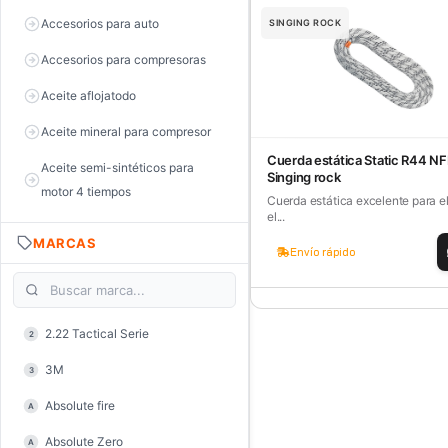
Accesorios para auto
SINGING ROCK
Accesorios para compresoras
Aceite aflojatodo
Aceite mineral para compresor
Cuerda estática Static R44 NF
Aceite semi-sintéticos para
Singing rock
motor 4 tiempos
Cuerda estática excelente para el
el...
Aceite sintéticos para motor 2
MARCAS
tiempos
Envío rápido
Aceite, grasa y lubricantes
Aceiteras
2.22 Tactical Serie
2
Alambre de púas
3M
3
Alicate de corte diagonal
Absolute fire
A
Alicate de corte para electrónica
Absolute Zero
A