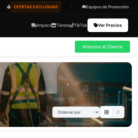
OFERTAS EXCLUSIVAS
Equipos de Protección
Imperu
Tienda
TikTok
Ver Precios
Atencion al Cliente
ial
Pro
583