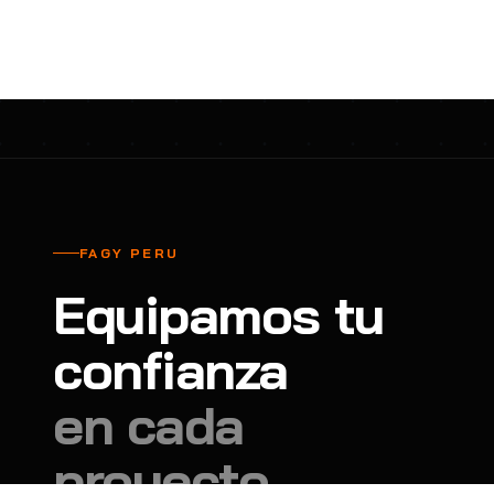
cavadores y azadón
BULLARD
B
Aspiradora
Cantol
C
Aspiradora para auto
Carbyne
C
Atornillador de Drywall
Cascos Tridente
C
Atornillador de Impacto
Cat
C
Azadón
CEG
C
FAGY PERU
Badilejos
Chance
C
Equipamos tu
Balanza digital colgante
Clute
C
Balanza digital de bolsillo
confianza
CMS RESCUE
C
Balanza digital para cocina
Confección Nacional
C
en cada
Balanza digital para maleta
Contec
C
proyecto.
Balanza mecánica para cocina
Coverguard
C