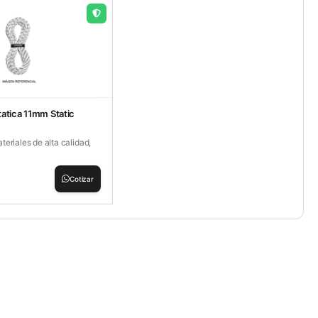
atica 11mm Static
eriales de alta calidad,
Cotizar