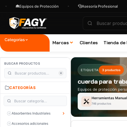
Equipos de Protección
Asesoría Profesional
Categorias
Marcas
Clientes
Tienda de
BUSCAR PRODUCTOS
ETIQUETA
3 productos
cuerda para trab
CATEGORÍAS
Equipos de protección perso
Herramientas Manua
746 productos
Absorbentes Industriales
Accesorios adicionales