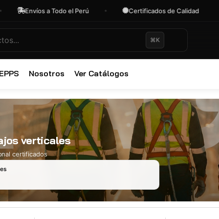
Envíos a Todo el Perú
Certificados de Calidad
⌘K
✕
 EPPS
Nosotros
Ver Catálogos
ajos verticales
nal certificados
les
Ropa Industr
723 productos