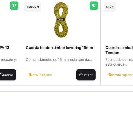
TENDON
FAGY
PA 13
Cuerda tendon timber lowering 15mm
Cuerda semiest
Tendon
 rescate y
Con un diámetro de 15 mm, esta cuerda...
Fabricada con mat
esta cuerda...
Envío rápido
Envío rápido
Cotizar
Cotizar