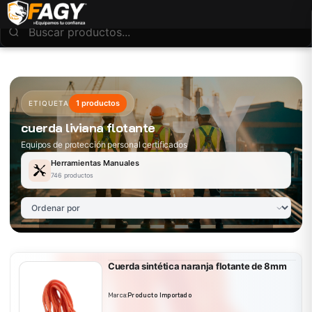
1 productos
ETIQUETA
cuerda liviana flotante
Equipos de protección personal certificados
Herramientas Manuales
746 productos
Cuerda sintética naranja flotante de 8mm
Marca:
Producto Importado