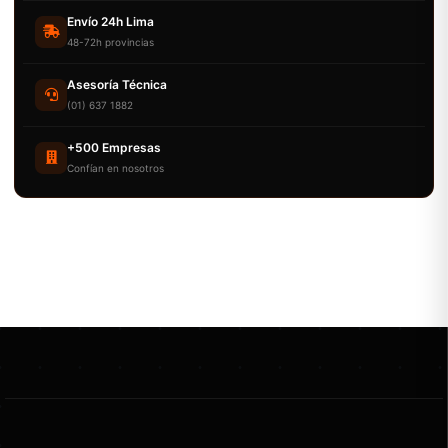
Envío 24h Lima
48-72h provincias
Asesoría Técnica
(01) 637 1882
+500 Empresas
Confían en nosotros