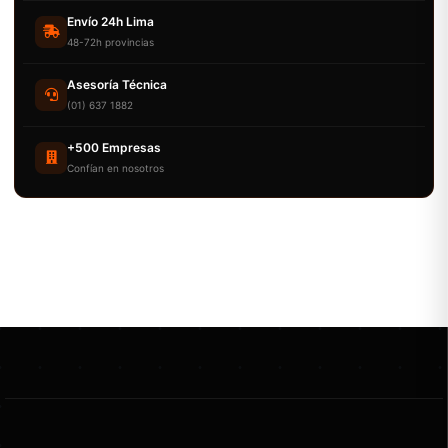
Envío 24h Lima
48-72h provincias
Asesoría Técnica
(01) 637 1882
+500 Empresas
Confían en nosotros