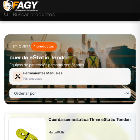
1 productos
ETIQUETA
cuerda eStatic Tendon
Equipos de protección personal certificados
Herramientas Manuales
746 productos
Cuerda semiestatica 11mm eStatic Tendon
Marca:
FAGY