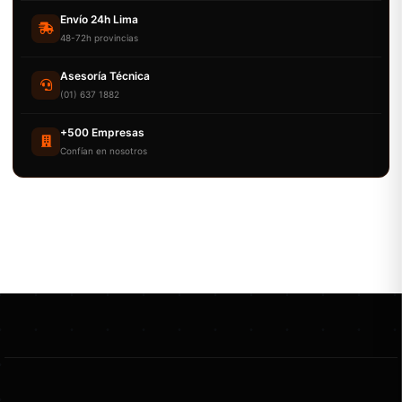
Envío 24h Lima
48-72h provincias
Asesoría Técnica
(01) 637 1882
+500 Empresas
Confían en nosotros