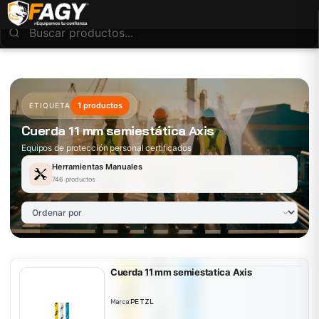
1 productos
ETIQUETA
Cuerda 11 mm semiestática Axis
Equipos de protección personal certificados
Herramientas Manuales
746 productos
Cuerda 11 mm semiestatica Axis
Marca:
PETZL