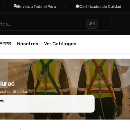
Envíos a Todo el Perú
Certificados de Calidad
⌘K
✕
 EPPS
Nosotros
Ver Catálogos
duras
nal certificados
les
Ropa Industr
723 productos