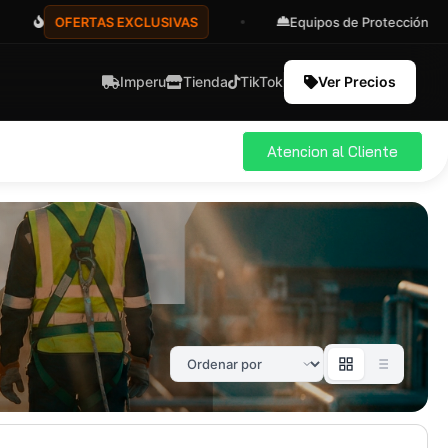
OFERTAS EXCLUSIVAS
Equipos de Protección
Imperu
Tienda
TikTok
Ver Precios
Atencion al Cliente
ial
Pro
583