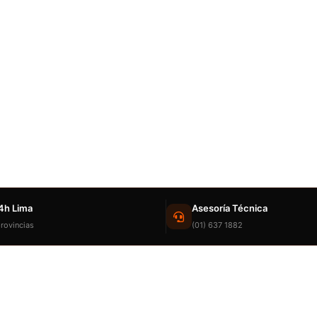
4h Lima
Asesoría Técnica
rovincias
(01) 637 1882