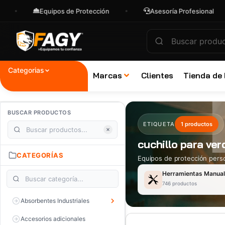
Equipos de Protección
Asesoría Profesional
Categorias
Marcas
Clientes
Tienda de
BUSCAR PRODUCTOS
ETIQUETA
1 productos
cuchillo para ver
CATEGORÍAS
Equipos de protección perso
Herramientas Manua
746 productos
Absorbentes Industriales
Accesorios adicionales