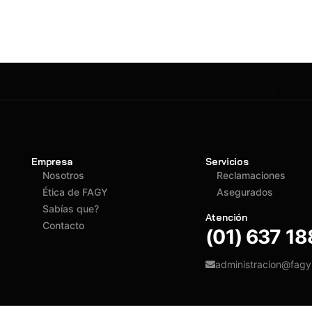
Empresa
Servicios
Nosotros
Reclamaciones
Ética de FAGY
Asegurados
Sabías que?
Atención
Contacto
(01) 637 1
administracion@fag