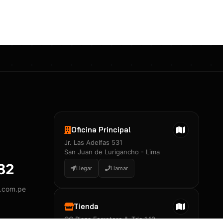
Certificados 3M
Constancia de Entrenamiento
José A. Neciosup Velásquez
R251397 · Certificado de Inspector
PDF
Junior Neciosup Quesnay
Oficina Principal
R251398 · Certificado de Inspector
Jr. Las Adelfas 531
PDF
San Juan de Lurigancho - Lima
882
Llegar
Llamar
y.com.pe
Certificados
▲
Tienda
CC Plaza Ferretero II, Tda 149