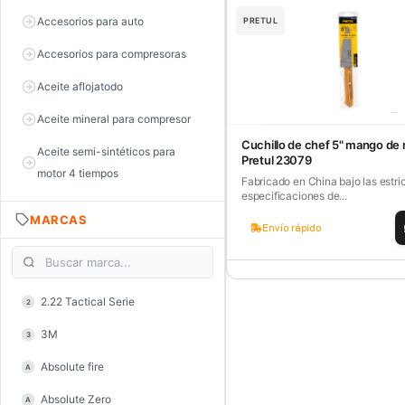
Accesorios para auto
PRETUL
Accesorios para compresoras
Aceite aflojatodo
Aceite mineral para compresor
Cuchillo de chef 5" mango de
Aceite semi-sintéticos para
Pretul 23079
motor 4 tiempos
Fabricado en China bajo las estri
especificaciones de...
Aceite sintéticos para motor 2
MARCAS
tiempos
Envío rápido
Aceite, grasa y lubricantes
Aceiteras
2.22 Tactical Serie
2
Alambre de púas
3M
3
Alicate de corte diagonal
Absolute fire
A
Alicate de corte para electrónica
Absolute Zero
A