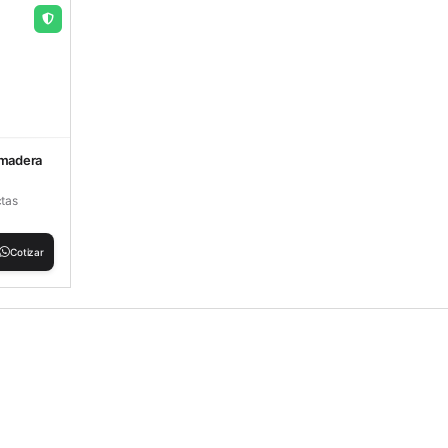
 madera
ctas
Cotizar