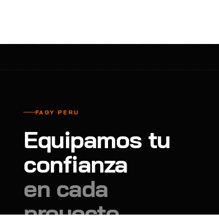
cavadores y azadón
BULLARD
B
Aspiradora
Cantol
C
Aspiradora para auto
Carbyne
C
Atornillador de Drywall
Cascos Tridente
C
Atornillador de Impacto
Cat
C
Azadón
CEG
C
FAGY PERU
Badilejos
Chance
C
Equipamos tu
Balanza digital colgante
Clute
C
Balanza digital de bolsillo
confianza
CMS RESCUE
C
Balanza digital para cocina
Confección Nacional
C
en cada
Balanza digital para maleta
Contec
C
proyecto.
Balanza mecánica para cocina
Coverguard
C