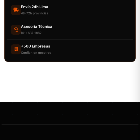
Envío 24h Lima
48-72h provincias
Asesoría Técnica
(01) 637 1882
+500 Empresas
Confían en nosotros