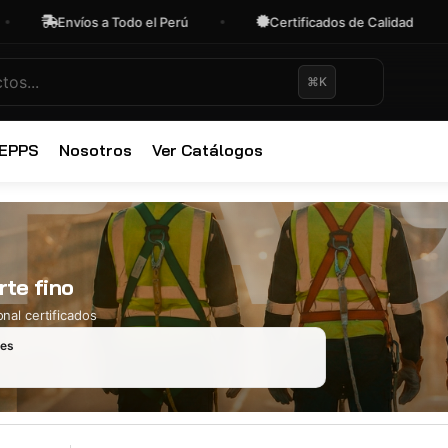
Envíos a Todo el Perú
Certificados de Calidad
⌘K
✕
 EPPS
Nosotros
Ver Catálogos
rte fino
nal certificados
les
Ropa Industr
723 productos