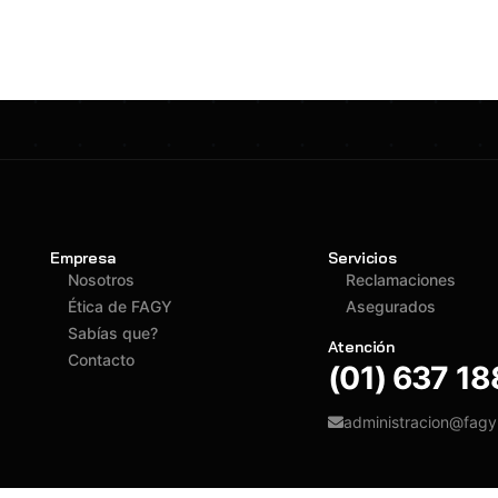
Empresa
Servicios
Nosotros
Reclamaciones
Ética de FAGY
Asegurados
Sabías que?
Atención
Contacto
(01) 637 1
administracion@fag