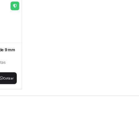
 de 9 mm
ctas
Cotizar