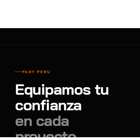
cavadores y azadón
BULLARD
B
Aspiradora
Cantol
C
Aspiradora para auto
Carbyne
C
Atornillador de Drywall
Cascos Tridente
C
Atornillador de Impacto
Cat
C
Azadón
CEG
C
FAGY PERU
Badilejos
Chance
C
Equipamos tu
Balanza digital colgante
Clute
C
Balanza digital de bolsillo
confianza
CMS RESCUE
C
Balanza digital para cocina
Confección Nacional
C
en cada
Balanza digital para maleta
Contec
C
proyecto.
Balanza mecánica para cocina
Coverguard
C