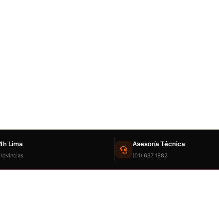
4h Lima
Asesoría Técnica
rovincias
(01) 637 1882