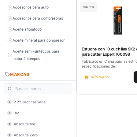
Accesorios para auto
TRUPER
Accesorios para compresoras
Aceite aflojatodo
Aceite mineral para compresor
Estuche con 10 cuchillas SK2
Aceite semi-sintéticos para
para cutter Expert 100098
motor 4 tiempos
Fabricado en China bajo las estri
especificaciones de...
Aceite sintéticos para motor 2
MARCAS
tiempos
Envío rápido
Aceite, grasa y lubricantes
Aceiteras
2.22 Tactical Serie
2
Alambre de púas
3M
3
Alicate de corte diagonal
Absolute fire
A
Alicate de corte para electrónica
Absolute Zero
A