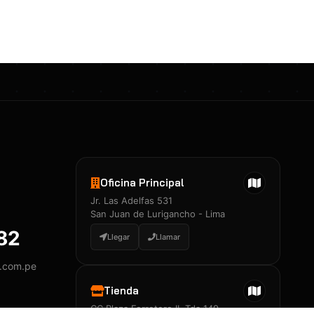
Certificados 3M
Constancia de Entrenamiento
José A. Neciosup Velásquez
R251397 · Certificado de Inspector
PDF
Junior Neciosup Quesnay
Oficina Principal
R251398 · Certificado de Inspector
Jr. Las Adelfas 531
PDF
San Juan de Lurigancho - Lima
882
Llegar
Llamar
y.com.pe
Certificados
▲
Tienda
CC Plaza Ferretero II, Tda 149