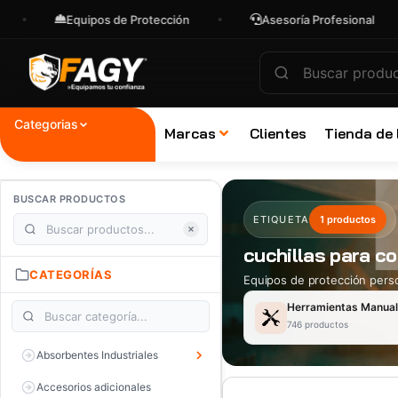
Equipos de Protección
Asesoría Profesional
Categorias
Marcas
Clientes
Tienda de
BUSCAR PRODUCTOS
ETIQUETA
1 productos
cuchillas para co
CATEGORÍAS
Equipos de protección perso
Herramientas Manua
746 productos
Absorbentes Industriales
Accesorios adicionales