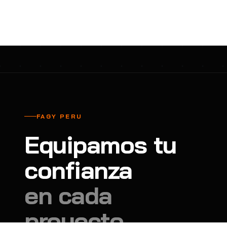
cavadores y azadón
BULLARD
B
Aspiradora
Cantol
C
Aspiradora para auto
Carbyne
C
Atornillador de Drywall
Cascos Tridente
C
Atornillador de Impacto
Cat
C
Azadón
CEG
C
FAGY PERU
Badilejos
Chance
C
Equipamos tu
Balanza digital colgante
Clute
C
Balanza digital de bolsillo
confianza
CMS RESCUE
C
Balanza digital para cocina
Confección Nacional
C
en cada
Balanza digital para maleta
Contec
C
proyecto.
Balanza mecánica para cocina
Coverguard
C