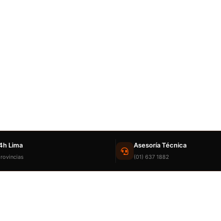
4h Lima
Asesoría Técnica
rovincias
(01) 637 1882