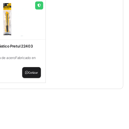
ástico Pretul 22403
la de aceroFabricado en
Cotizar