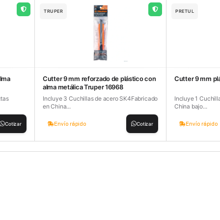
TRUPER
PRETUL
alma
Cutter 9 mm reforzado de plástico con
Cutter 9 mm pl
alma metálica Truper 16968
ctas
Incluye 3 Cuchillas de acero SK4Fabricado
Incluye 1 Cuchil
en China...
China bajo...
Envío rápido
Envío rápido
Cotizar
Cotizar