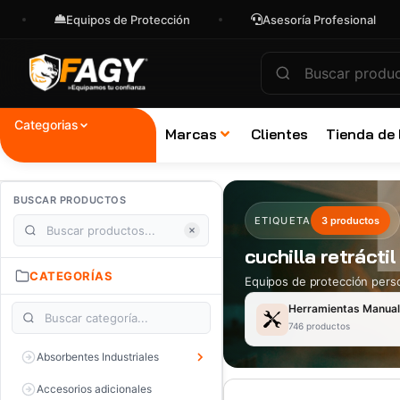
Equipos de Protección
Asesoría Profesional
Categorias
Marcas
Clientes
Tienda de
BUSCAR PRODUCTOS
ETIQUETA
3 productos
cuchilla retrácti
CATEGORÍAS
Equipos de protección perso
Herramientas Manua
746 productos
Absorbentes Industriales
Accesorios adicionales