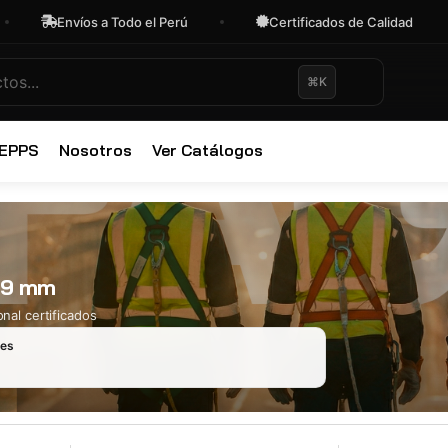
Envíos a Todo el Perú
Certificados de Calidad
⌘K
✕
 EPPS
Nosotros
Ver Catálogos
l 9 mm
nal certificados
les
Ropa Industr
723 productos