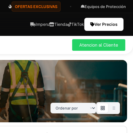
OFERTAS EXCLUSIVAS
Equipos de Protección
Imperu
Tienda
TikTok
Ver Precios
Atencion al Cliente
ial
Pro
583