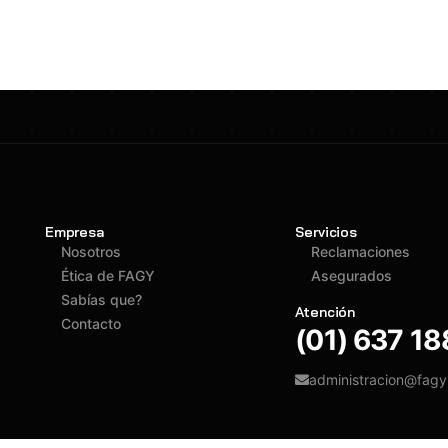
Empresa
Servicios
Nosotros
Reclamaciones
Ética de FAGY
Asegurados
Sabías que?
Atención
Contacto
(01) 637 1
administracion@fag