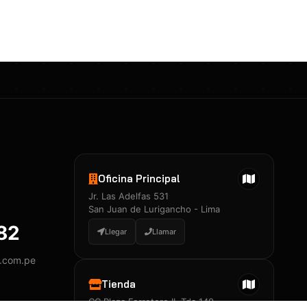
Certificados 3M
Constancia de Entrenamiento
José A. Neciosup Velásquez
R251397 · Certificado de Inspector
PDF
Junior Neciosup Quesnay
Oficina Principal
R251398 · Certificado de Inspector
Jr. Las Adelfas 531
PDF
San Juan de Lurigancho - Lima
882
Llegar
Llamar
y.com.pe
Certificados
▲
Tienda
CC Plaza Ferretero II, Tda 149