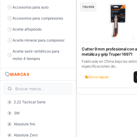
Accesorios para auto
TRUPER
Accesorios para compresoras
Aceite aflojatodo
Aceite mineral para compresor
Cutter 9 mm profesional con 
Aceite semi-sintéticos para
metálica y grip Truper 16971
motor 4 tiempos
Fabricado en China bajo las estri
especificaciones de...
Aceite sintéticos para motor 2
MARCAS
tiempos
Envío rápido
Aceite, grasa y lubricantes
Aceiteras
2.22 Tactical Serie
2
Alambre de púas
3M
3
Alicate de corte diagonal
Absolute fire
A
Alicate de corte para electrónica
Absolute Zero
A