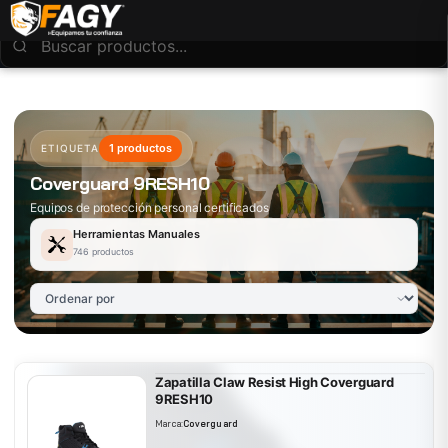
1 productos
ETIQUETA
Coverguard 9RESH10
Equipos de protección personal certificados
Herramientas Manuales
746 productos
Zapatilla Claw Resist High Coverguard
9RESH10
Marca:
Coverguard