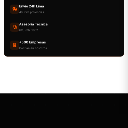
Envío 24h Lima
48-72h provincias
Asesoría Técnica
(01) 637 1882
+500 Empresas
Confían en nosotros