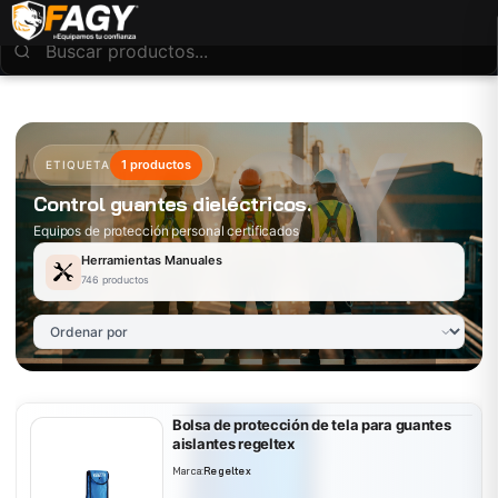
1 productos
ETIQUETA
Control guantes dieléctricos.
Equipos de protección personal certificados
Herramientas Manuales
746 productos
Bolsa de protección de tela para guantes
aislantes regeltex
Marca:
Regeltex