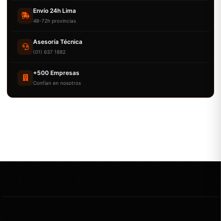
Envío 24h Lima
48-72h provincias
Asesoría Técnica
(01) 637 1882
+500 Empresas
Confían en nosotros