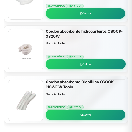
ENVÍO RÁPIDO
EN STOCK
Cotizar
Cordón absorbente hidrocarburos OSOCK-
3820W
Marca:
W Tools
ENVÍO RÁPIDO
EN STOCK
Cotizar
Cordón absorbente Oleofilico OSOCK-
110WE W Tools
Marca:
W Tools
ENVÍO RÁPIDO
EN STOCK
Cotizar