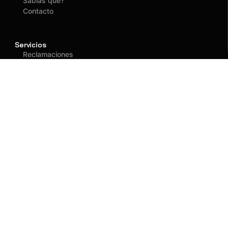
Sabías que?
Contacto
Servicios
Reclamaciones
Asegurados
Atención
(01) 637 1882
administracion@fagy.com.pe
Oficina Principal
Jr. Las Adelfas 531
San Juan de Lurigancho - Lima
Llegar
Llamar