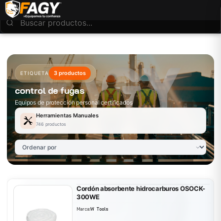
3 productos
ETIQUETA
control de fugas
Equipos de protección personal certificados
Herramientas Manuales
746 productos
Cordón absorbente hidrocarburos OSOCK-
300WE
Marca:
W Tools