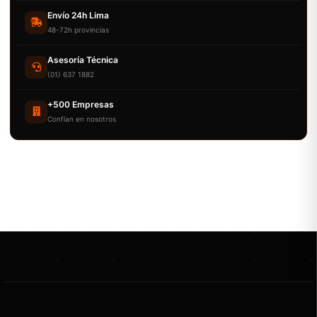
Envío 24h Lima
48-72h provincias
Asesoría Técnica
(01) 637 1882
+500 Empresas
Confían en nosotros