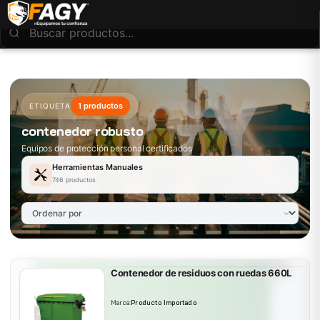
1 productos
ETIQUETA
contenedor robusto
Equipos de protección personal certificados
Herramientas Manuales
746 productos
Contenedor de residuos con ruedas 660L
Marca:
Producto Importado