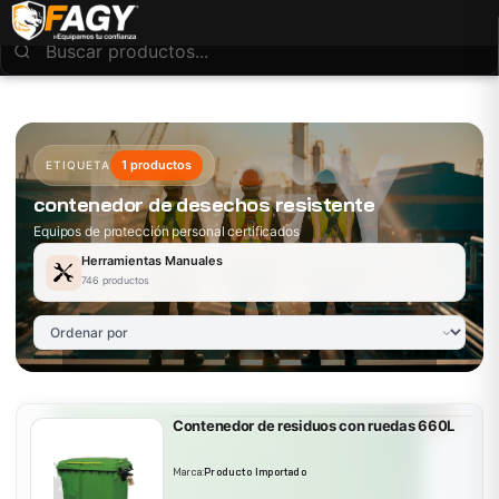
1 productos
ETIQUETA
contenedor de desechos resistente
Equipos de protección personal certificados
Herramientas Manuales
746 productos
Contenedor de residuos con ruedas 660L
Marca:
Producto Importado