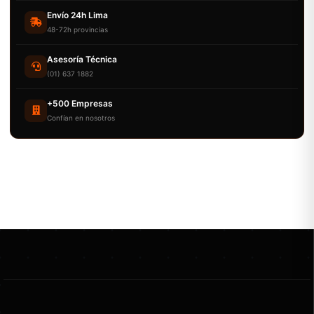
Envío 24h Lima
48-72h provincias
Asesoría Técnica
(01) 637 1882
+500 Empresas
Confían en nosotros