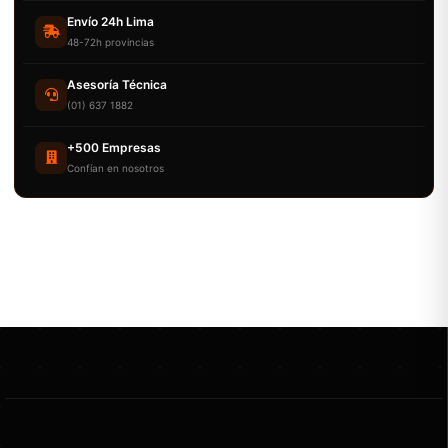
Envío 24h Lima
48-72h provincias
Asesoría Técnica
(01) 637 1882
+500 Empresas
Confían en nosotros