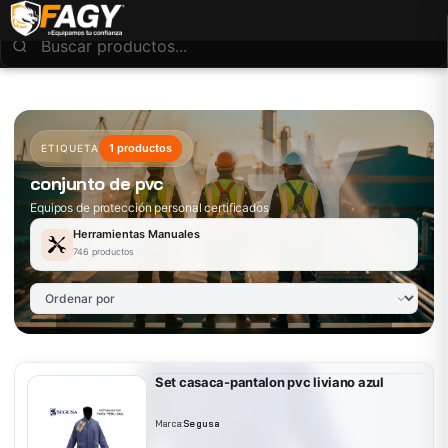
1 productos
ETIQUETA
conjunto de pvc
Equipos de protección personal certificados
Herramientas Manuales
746 productos
Set casaca-pantalon pvc liviano azul
Marca:
Segusa