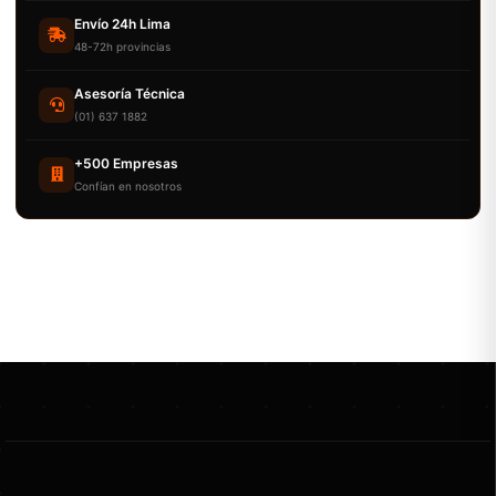
Envío 24h Lima
48-72h provincias
Asesoría Técnica
(01) 637 1882
+500 Empresas
Confían en nosotros