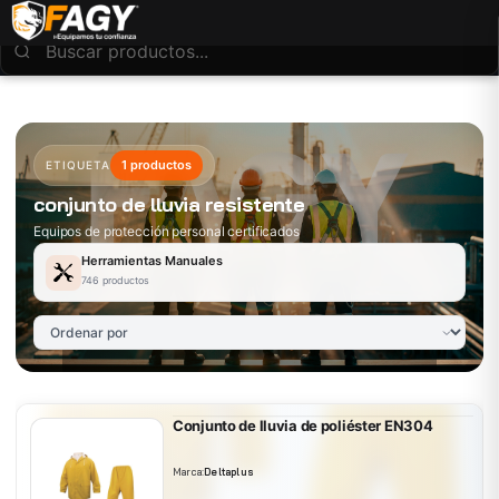
1 productos
ETIQUETA
conjunto de lluvia resistente
Equipos de protección personal certificados
Herramientas Manuales
746 productos
Conjunto de lluvia de poliéster EN304
Marca:
Deltaplus