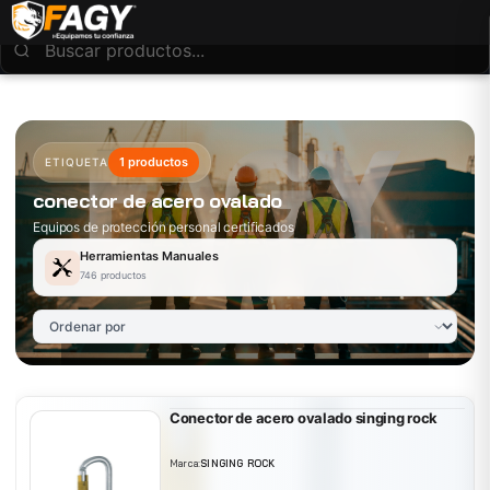
1 productos
ETIQUETA
conector de acero ovalado
Equipos de protección personal certificados
Herramientas Manuales
746 productos
Conector de acero ovalado singing rock
Marca:
SINGING ROCK