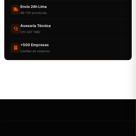
Envío 24h Lima
48-72h provincias
Asesoría Técnica
(01) 637 1882
+500 Empresas
Confían en nosotros