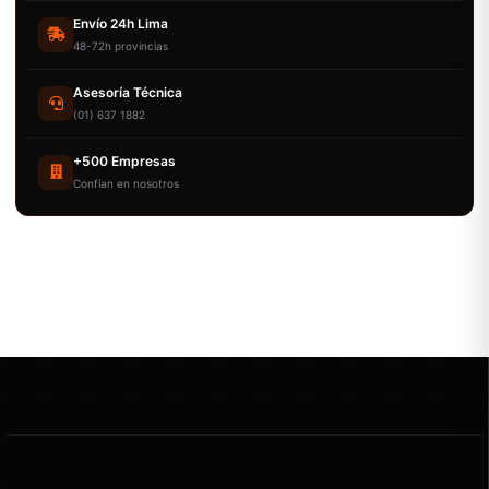
Envío 24h Lima
48-72h provincias
Asesoría Técnica
(01) 637 1882
+500 Empresas
Confían en nosotros