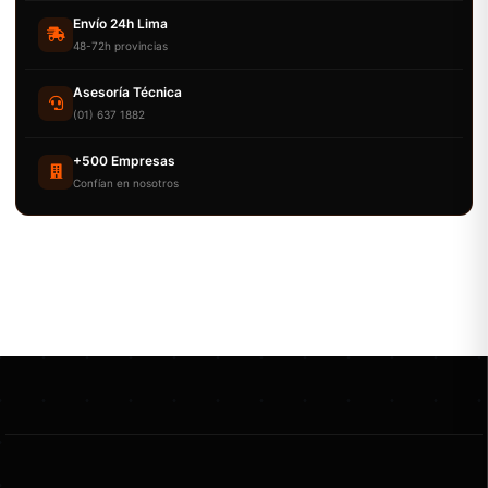
Envío 24h Lima
48-72h provincias
Asesoría Técnica
(01) 637 1882
+500 Empresas
Confían en nosotros