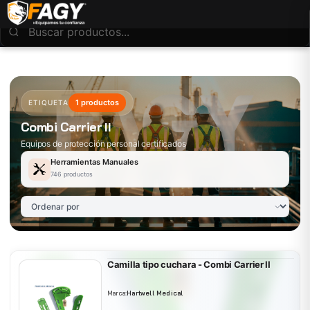
1 productos
ETIQUETA
Combi Carrier II
Equipos de protección personal certificados
Herramientas Manuales
746 productos
Camilla tipo cuchara - Combi Carrier II
Marca:
Hartwell Medical