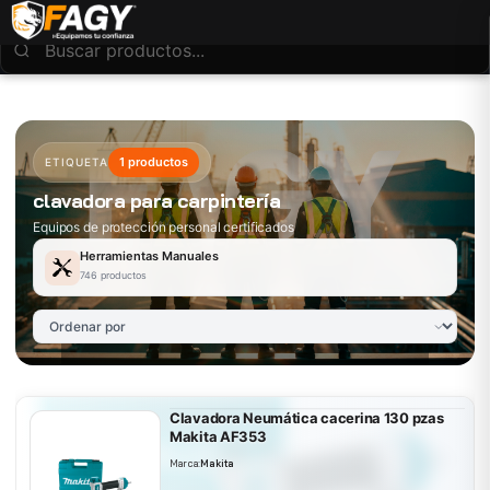
1 productos
ETIQUETA
clavadora para carpintería
Equipos de protección personal certificados
Herramientas Manuales
746 productos
Clavadora Neumática cacerina 130 pzas
Makita AF353
Marca:
Makita