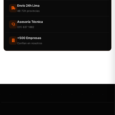
Envío 24h Lima
48-72h provincias
Asesoría Técnica
(01) 637 1882
+500 Empresas
Confían en nosotros