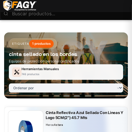
1 productos
ETIQUETA
cinta sellado en los bordes
Equipos de protección personal certificados
Herramientas Manuales
746 productos
Cinta Reflectiva Azul Sellada Con Lineas Y
Logo 5CM(2″) 45.7 Mts
Marca:
Astara