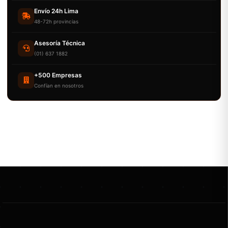
Envío 24h Lima
48-72h provincias
Asesoría Técnica
(01) 637 1882
+500 Empresas
Confían en nosotros