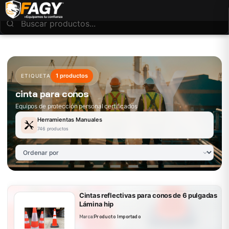
1 productos
ETIQUETA
cinta para conos
Equipos de protección personal certificados
Herramientas Manuales
746 productos
Cintas reflectivas para conos de 6 pulgadas
Lámina hip
Marca:
Producto Importado