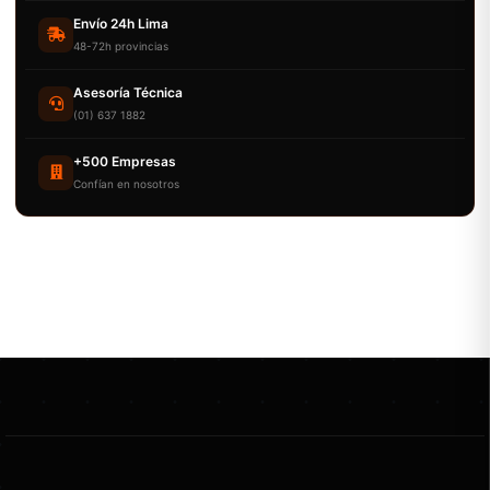
Envío 24h Lima
48-72h provincias
Asesoría Técnica
(01) 637 1882
+500 Empresas
Confían en nosotros