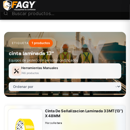
1 productos
ETIQUETA
cinta laminada 13"
Equipos de protección personal certificados
Herramientas Manuales
746 productos
Cinta De Señalizacion Laminada 33MT(13”)
X 48MM
Marca:
Astara