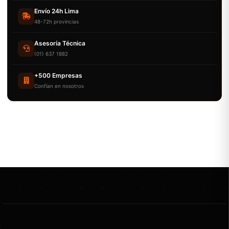
Envío 24h Lima
48-72h provincias
Asesoría Técnica
(01) 637 1882
+500 Empresas
Confían en nosotros