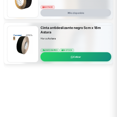
AGOTADO
No disponible
Cinta antideslizante negro 5cm x 18m
Astara
Marca:
Astara
ENVÍO RÁPIDO
EN STOCK
Cotizar