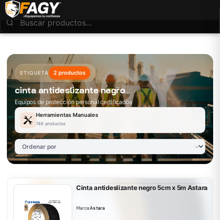
2 productos
ETIQUETA
cinta antideslizante negro
Equipos de protección personal certificados
Herramientas Manuales
746 productos
Cinta antideslizante negro 5cm x 5m Astara
Marca:
Astara