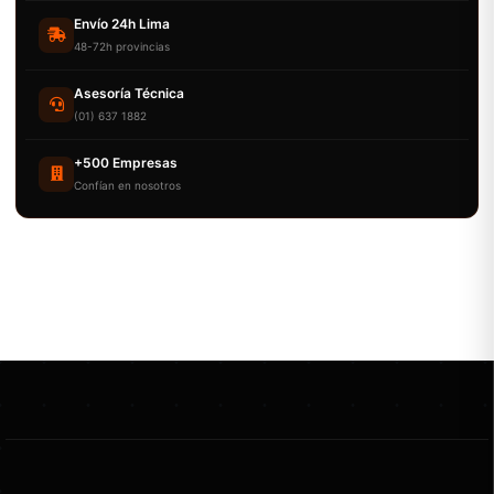
Envío 24h Lima
48-72h provincias
Asesoría Técnica
(01) 637 1882
+500 Empresas
Confían en nosotros