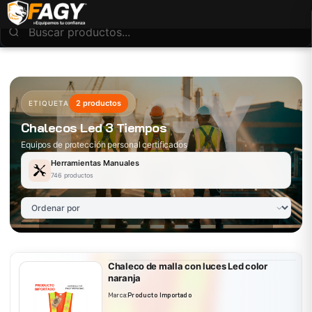
2 productos
ETIQUETA
Chalecos Led 3 Tiempos
Equipos de protección personal certificados
Herramientas Manuales
746 productos
Chaleco de malla con luces Led color
naranja
Marca:
Producto Importado