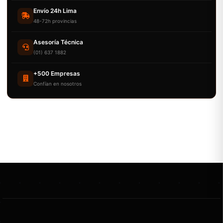
Envío 24h Lima
48-72h provincias
Asesoría Técnica
(01) 637 1882
+500 Empresas
Confían en nosotros