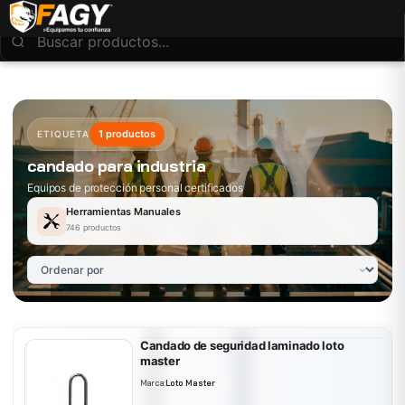
1 productos
ETIQUETA
candado para industria
Equipos de protección personal certificados
Herramientas Manuales
746 productos
Candado de seguridad laminado loto
master
Marca:
Loto Master