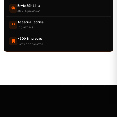
Envío 24h Lima
48-72h provincias
Asesoría Técnica
(01) 637 1882
+500 Empresas
Confían en nosotros