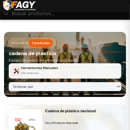
1 productos
ETIQUETA
cadena de plastico
Equipos de protección personal certificados
Herramientas Manuales
746 productos
Cadena de plástico nacional
Marca:
Producto Nacional