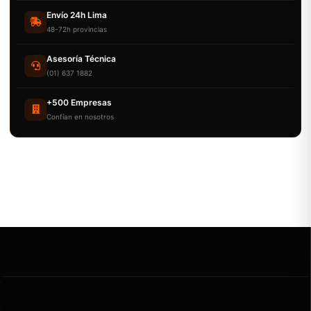
Envío 24h Lima
48-72h provincias
Asesoría Técnica
(01) 637 1882
+500 Empresas
Confían en nosotros