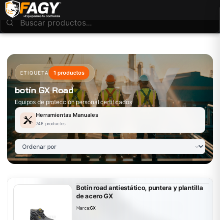
1 productos
ETIQUETA
botín GX Road
Equipos de protección personal certificados
Herramientas Manuales
746 productos
Botín road antiestático, puntera y plantilla
de acero GX
Marca:
GX