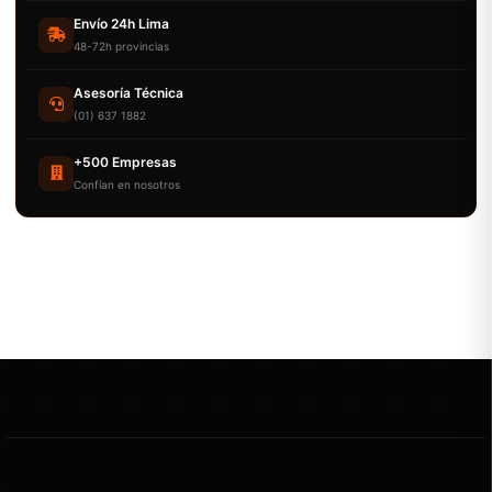
Envío 24h Lima
48-72h provincias
Asesoría Técnica
(01) 637 1882
+500 Empresas
Confían en nosotros