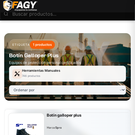
1 productos
ETIQUETA
Botín Galloper Plus
Equipos de protección personal certificados
Herramientas Manuales
746 productos
Botín galloper plus
Marca:
Spro