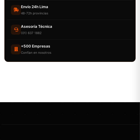
Envío 24h Lima
48-72h provincias
Asesoría Técnica
(01) 637 1882
+500 Empresas
Confían en nosotros