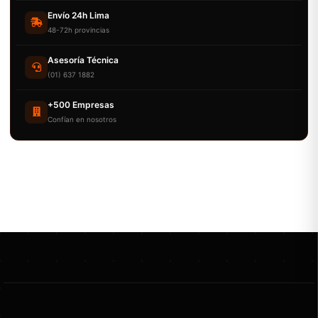
Envío 24h Lima
48-72h provincias
Asesoría Técnica
(01) 637 1882
+500 Empresas
Confían en nosotros