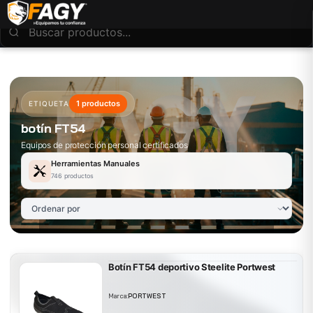
1 productos
ETIQUETA
botín FT54
Equipos de protección personal certificados
Herramientas Manuales
746 productos
Botín FT54 deportivo Steelite Portwest
Marca:
PORTWEST