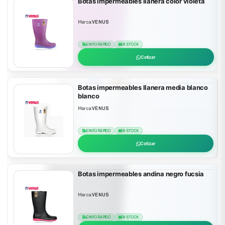
Botas impermeables llanera color violeta
Marca:
VENUS
ENVÍO RÁPIDO
EN STOCK
Cotizar
Botas impermeables llanera media blanco
blanco
Marca:
VENUS
ENVÍO RÁPIDO
EN STOCK
Cotizar
Botas impermeables andina negro fucsia
Marca:
VENUS
ENVÍO RÁPIDO
EN STOCK