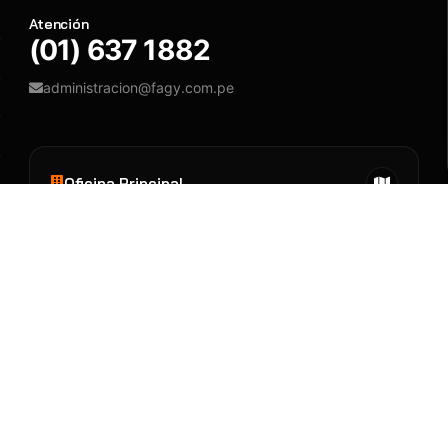
Atención
(01) 637 1882
administracion@fagy.com.pe
Oficina Principal
Jr. Las Adelfas 531
San Juan de Lurigancho - Lima
Llegar
Llamar
Tienda
CC Plaza Ferretero II, Tda 149
Av. Colonial 278 - Lima
Llegar
Llamar