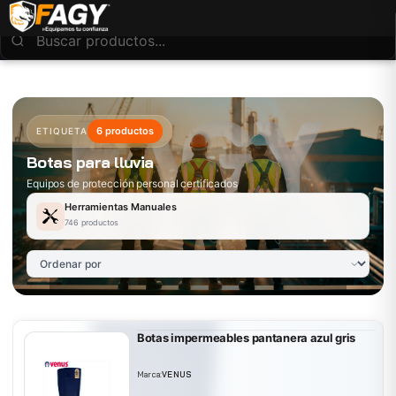
6 productos
ETIQUETA
Botas para lluvia
Equipos de protección personal certificados
Herramientas Manuales
746 productos
Botas impermeables pantanera azul gris
Marca:
VENUS