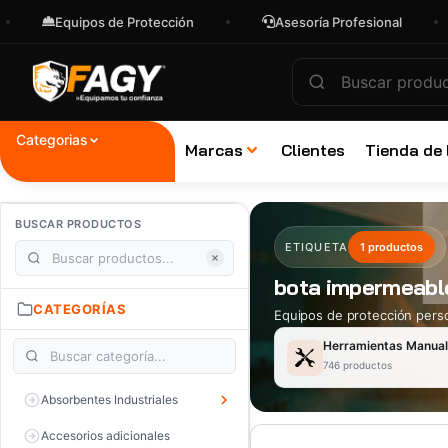
Equipos de Protección
Asesoría Profesional
Categorias
Marcas
Clientes
Tienda de
BUSCAR PRODUCTOS
ETIQUETA
1 productos
bota impermeable
CATEGORÍAS
Equipos de protección perso
Herramientas Manua
746 productos
Absorbentes Industriales
Accesorios adicionales