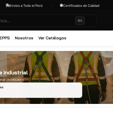
Envíos a Todo el Perú
Certificados de Calidad
⌘K
✕
 EPPS
Nosotros
Ver Catálogos
 industrial
nal certificados
les
Ropa Industr
723 productos