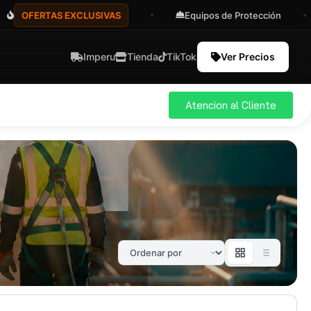
OFERTAS EXCLUSIVAS
Equipos de Protección
Imperu
Tienda
TikTok
Ver Precios
Atencion al Cliente
ial
Pro
583