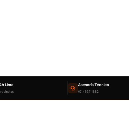
4h Lima
Asesoría Técnica
rovincias
(01) 637 1882