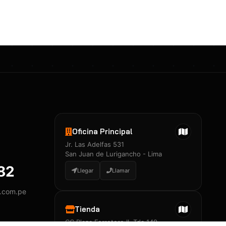
Certificados 3M
Constancia de Entrenamiento
José A. Neciosup Velásquez
R251397 · Certificado de Inspector
PDF
Junior Neciosup Quesnay
Oficina Principal
R251398 · Certificado de Inspector
Jr. Las Adelfas 531
PDF
San Juan de Lurigancho - Lima
882
Llegar
Llamar
y.com.pe
Certificados
▲
Tienda
CC Plaza Ferretero II, Tda 149