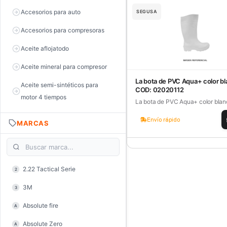
Accesorios para auto
SEGUSA
Accesorios para compresoras
Aceite aflojatodo
Aceite mineral para compresor
La bota de PVC Aqua+ color b
Aceite semi-sintéticos para
COD: 02020112
motor 4 tiempos
La bota de PVC Aqua+ color blan
Aceite sintéticos para motor 2
Envío rápido
MARCAS
tiempos
Aceite, grasa y lubricantes
Aceiteras
2.22 Tactical Serie
2
Alambre de púas
3M
3
Alicate de corte diagonal
Absolute fire
A
Alicate de corte para electrónica
Absolute Zero
A