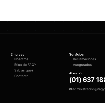
Empresa
Servicios
Nosotros
Reclamaciones
Ética de FAGY
Asegurados
Sabías que?
Atención
Contacto
(01) 637 1
administracion@fag