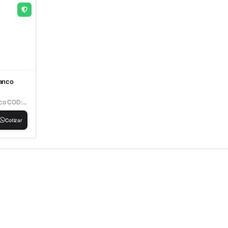
lanco
co COD:...
Cotizar