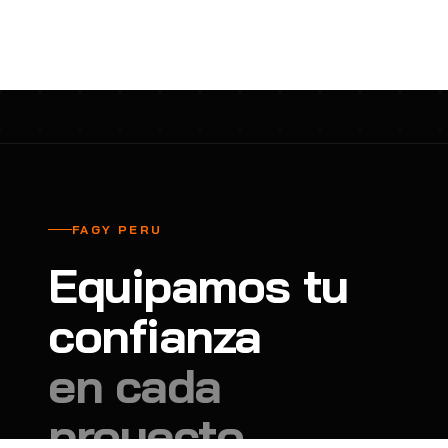
cavadores y azadón
BULLARD
B
Aspiradora
Cantol
C
Aspiradora para auto
Carbyne
C
Atornillador de Drywall
Cascos Tridente
C
Atornillador de Impacto
Cat
C
Azadón
CEG
C
FAGY PERU
Badilejos
Chance
C
Equipamos tu
Balanza digital colgante
Clute
C
Balanza digital de bolsillo
confianza
CMS RESCUE
C
Balanza digital para cocina
Confección Nacional
C
en cada
Balanza digital para maleta
Contec
C
proyecto.
Balanza mecánica para cocina
Coverguard
C