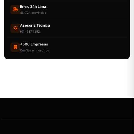
Envío 24h Lima
48-72h provincias
Asesoría Técnica
(01) 637 1882
+500 Empresas
Confían en nosotros