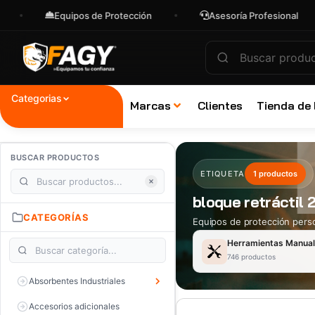
Equipos de Protección
Asesoría Profesional
Categorias
Marcas
Clientes
Tienda de
BUSCAR PRODUCTOS
ETIQUETA
1 productos
bloque retráctil 
CATEGORÍAS
Equipos de protección perso
Herramientas Manua
746 productos
Absorbentes Industriales
Accesorios adicionales