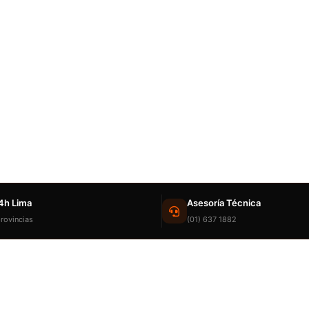
4h Lima
Asesoría Técnica
rovincias
(01) 637 1882