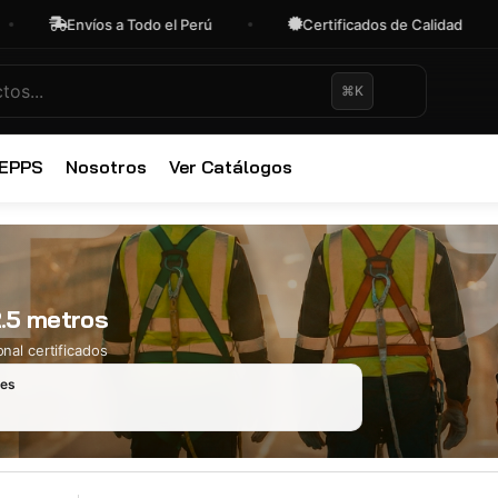
Envíos a Todo el Perú
Certificados de Calidad
⌘K
✕
 EPPS
Nosotros
Ver Catálogos
2.5 metros
nal certificados
les
Ropa Industr
723 productos