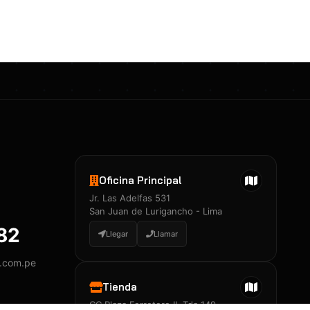
Certificados 3M
Constancia de Entrenamiento
José A. Neciosup Velásquez
R251397 · Certificado de Inspector
PDF
Junior Neciosup Quesnay
Oficina Principal
R251398 · Certificado de Inspector
Jr. Las Adelfas 531
PDF
San Juan de Lurigancho - Lima
882
Llegar
Llamar
y.com.pe
Certificados
▲
Tienda
CC Plaza Ferretero II, Tda 149