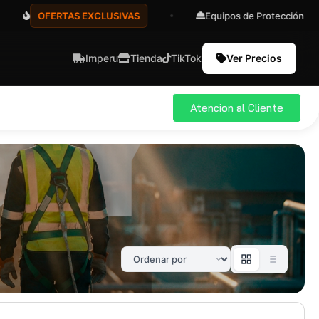
OFERTAS EXCLUSIVAS
Equipos de Protección
Imperu
Tienda
TikTok
Ver Precios
Atencion al Cliente
ial
Pro
583