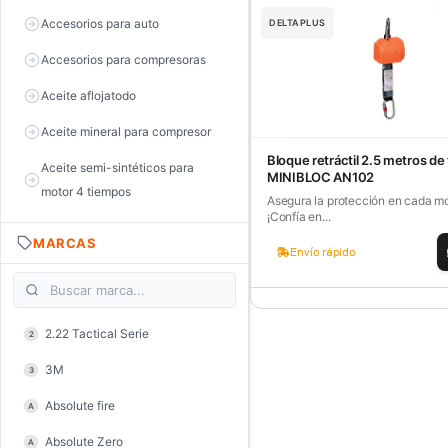
Accesorios para auto
DELTAPLUS
Accesorios para compresoras
Aceite aflojatodo
Aceite mineral para compresor
Bloque retráctil 2.5 metros de 
Aceite semi-sintéticos para
MINIBLOC AN102
motor 4 tiempos
Asegura la protección en cada m
¡Confía en...
Aceite sintéticos para motor 2
MARCAS
tiempos
Envío rápido
Aceite, grasa y lubricantes
Aceiteras
2.22 Tactical Serie
2
Alambre de púas
3M
3
Alicate de corte diagonal
Absolute fire
A
Alicate de corte para electrónica
Absolute Zero
A