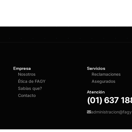
Empresa
Servicios
Nosotros
Reclamaciones
Ética de FAGY
Asegurados
Sabías que?
Atención
Contacto
(01) 637 1
administracion@fag