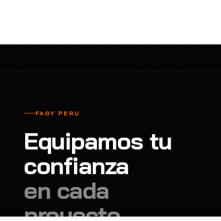
cavadores y azadón
BULLARD
B
Aspiradora
Cantol
C
Aspiradora para auto
Carbyne
C
Atornillador de Drywall
Cascos Tridente
C
Atornillador de Impacto
Cat
C
Azadón
CEG
C
FAGY PERU
Badilejos
Chance
C
Equipamos tu
Balanza digital colgante
Clute
C
Balanza digital de bolsillo
confianza
CMS RESCUE
C
Balanza digital para cocina
Confección Nacional
C
en cada
Balanza digital para maleta
Contec
C
proyecto.
Balanza mecánica para cocina
Coverguard
C