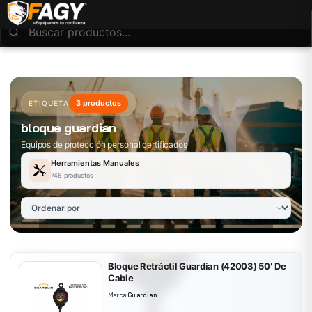
3 productos
ETIQUETA
bloque guardian
Equipos de protección personal certificados
Herramientas Manuales
746 productos
Bloque Retráctil Guardian (42003) 50′ De
Cable
Marca:
Guardian