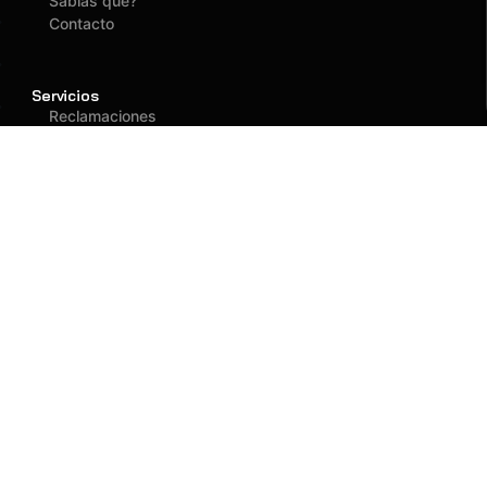
Sabías que?
Contacto
Servicios
Reclamaciones
Asegurados
Atención
(01) 637 1882
administracion@fagy.com.pe
Oficina Principal
Jr. Las Adelfas 531
San Juan de Lurigancho - Lima
Llegar
Llamar