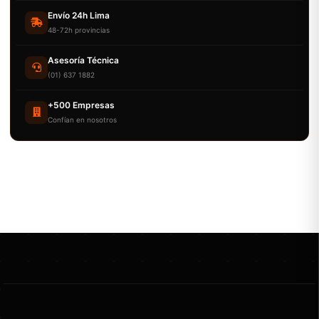
Envío 24h Lima
48-72h provincias
Asesoría Técnica
(01) 637 1882
+500 Empresas
Confían en nosotros