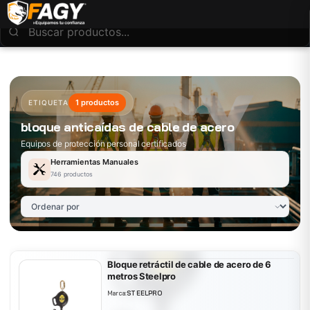
1 productos
ETIQUETA
bloque anticaídas de cable de acero
Equipos de protección personal certificados
Herramientas Manuales
746 productos
Bloque retráctil de cable de acero de 6
metros Steelpro
Marca:
STEELPRO