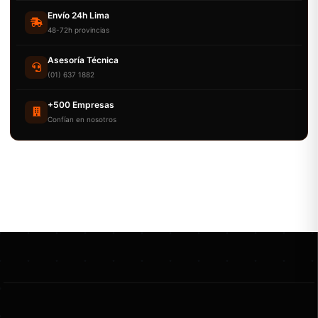
Envío 24h Lima
48-72h provincias
Asesoría Técnica
(01) 637 1882
+500 Empresas
Confían en nosotros