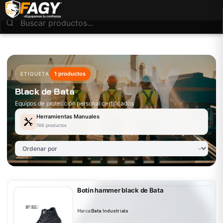
1 productos
ETIQUETA
Black de Bata
Equipos de protección personal certificados
Herramientas Manuales
746 productos
Botín hammer black de Bata
Marca:
Bata Industrials